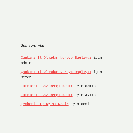
Son yorumlar
Çankırı Il Olmadan Nereye Bağlıydı
için
admin
Çankırı Il Olmadan Nereye Bağlıydı
için
Sefer
Türklerin Göz Rengi Nedir
için
admin
Türklerin Göz Rengi Nedir
için
Aylin
Çemberin Iç Açısı Nedir
için
admin