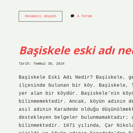
Aç
Devamını okuyun
6 Yorum
kapıyı
bezirgan
başı
oyunu
nedir
Başiskele eski adı ne
Tarih: Temmuz 30, 2024
Başiskele Eski Adı Nedir? Başiskele, g
ilçesinde bulunan bir köy. Başiskele, 
yer alan bir köydür. Başiskele’nin köy
bilinmemektedir. Ancak, köyün adının d
asıl adının Karadede olduğu düşünülmek
destekleyen belgeler bulunmamaktadır; 
bilinmektedir. 1871 yılında, Çar Nikol