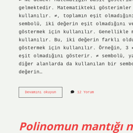
Hikayeleri
≠ Ne demek? Matematiğin basit gösterim
gelmektedir. Matematikteki gösterimler
Yazılar
kullanılır. ≠, toplamın eşit olmadığın
sembolü, iki değerin eşit olmadığını v
göstermek için kullanılır. Genellikle 
kullanılır. Bu, iki değerin farklı old
göstermek için kullanılır. Örneğin, 3 
eşit olmadığını gösterir. ≠ sembolü, y
diğer alanlarda da kullanılan bir semb
değerin…
≠
Devamını okuyun
12 Yorum
ne
demek
Polinomun mantığı n