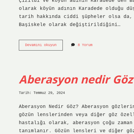
çizildi ve köyün adının Karadede’den B
olarak köyün adının Karadede olduğu dü
tarih hakkında ciddi şüpheler olsa da,
Başiskele olarak değiştirildiğini…
Başiskele
Devamını okuyun
8 Yorum
eski
adı
nedir
Aberasyon nedir Göz
Tarih: Temmuz 29, 2024
Aberasyon Nedir Göz? Aberasyon gözleri
gözün lenslerinden veya diğer göz özel
hastalığı olarak, aberasyon çoğu zaman
tanımlanır. Gözün lensleri ve diğer gö