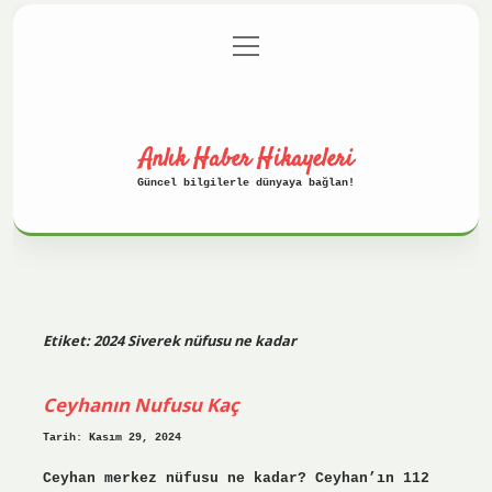
menüyü
Anasayfa
Gizlilik Politikası
aç
Yasal Uyarı
Hakkımızda
Anlık Haber Hikayeleri
Güncel bilgilerle dünyaya bağlan!
Etiket:
2024 Siverek nüfusu ne kadar
Ceyhanın Nufusu Kaç
Tarih: Kasım 29, 2024
Ceyhan merkez nüfusu ne kadar? Ceyhan’ın 112