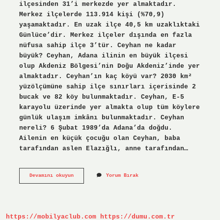
ilçesinden 31’i merkezde yer almaktadır.
Merkez ilçelerde 113.914 kişi (%70,9)
yaşamaktadır. En uzak ilçe 40,5 km uzaklıktaki
Günlüce’dir. Merkez ilçeler dışında en fazla
nüfusa sahip ilçe 3’tür. Ceyhan ne kadar
büyük? Ceyhan, Adana ilinin en büyük ilçesi
olup Akdeniz Bölgesi’nin Doğu Akdeniz’inde yer
almaktadır. Ceyhan’ın kaç köyü var? 2030 km²
yüzölçümüne sahip ilçe sınırları içerisinde 2
bucak ve 82 köy bulunmaktadır. Ceyhan, E-5
karayolu üzerinde yer almakta olup tüm köylere
günlük ulaşım imkânı bulunmaktadır. Ceyhan
nereli? 6 Şubat 1989’da Adana’da doğdu.
Ailenin en küçük çocuğu olan Ceyhan, baba
tarafından aslen Elazığlı, anne tarafından…
Ceyhanın
Devamını okuyun
Yorum Bırak
Nufusu
Kaç
https://mobilyaclub.com
https://dumu.com.tr