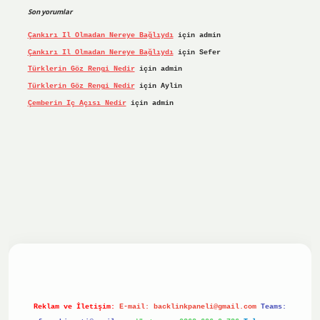
Son yorumlar
Çankırı Il Olmadan Nereye Bağlıydı
için
admin
Çankırı Il Olmadan Nereye Bağlıydı
için
Sefer
Türklerin Göz Rengi Nedir
için
admin
Türklerin Göz Rengi Nedir
için
Aylin
Çemberin Iç Açısı Nedir
için
admin
et giriş yap
ilbet.online
Betexper giriş adresi güncellend
Reklam ve İletişim:
E-mail:
backlinkpaneli@gmail.com
Teams: