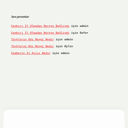
Son yorumlar
Çankırı Il Olmadan Nereye Bağlıydı
için
admin
Çankırı Il Olmadan Nereye Bağlıydı
için
Sefer
Türklerin Göz Rengi Nedir
için
admin
Türklerin Göz Rengi Nedir
için
Aylin
Çemberin Iç Açısı Nedir
için
admin
riş yap
ilbet.online
Betexper giriş adresi güncellendi
bete