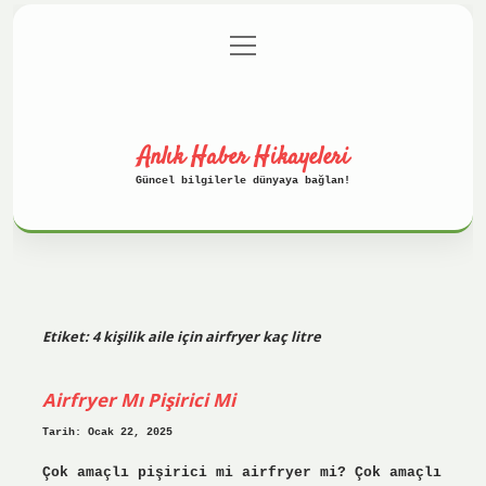
menüyü
Anasayfa
Gizlilik Politikası
aç
Yasal Uyarı
Hakkımızda
Anlık Haber Hikayeleri
Güncel bilgilerle dünyaya bağlan!
Etiket:
4 kişilik aile için airfryer kaç litre
Airfryer Mı Pişirici Mi
Tarih: Ocak 22, 2025
Çok amaçlı pişirici mi airfryer mi? Çok amaçlı