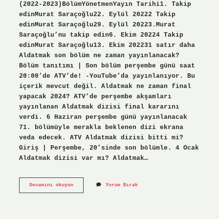
(2022-2023)BölümYönetmenYayın Tarihi1. Takip
edinMurat Saraçoğlu22. Eylül 20222 Takip
edinMurat Saraçoğlu29. Eylül 20223.Murat
Saraçoğlu’nu takip edin6. Ekim 20224 Takip
edinMurat Saraçoğlu13. Ekim 202231 satır daha
Aldatmak son bölüm ne zaman yayınlanacak?
Bölüm tanıtımı | Son bölüm perşembe günü saat
20:00’de ATV’de! -YouTube’da yayınlanıyor. Bu
içerik mevcut değil. Aldatmak ne zaman final
yapacak 2024? ATV’de perşembe akşamları
yayınlanan Aldatmak dizisi final kararını
verdi. 6 Haziran perşembe günü yayınlanacak
71. bölümüyle merakla beklenen dizi ekrana
veda edecek. ATV Aldatmak dizisi bitti mi?
Giriş | Perşembe, 20’sinde son bölümle. 4 Ocak
Aldatmak dizisi var mı? Aldatmak…
23
Devamını okuyun
Yorum Bırak
Mayıs
2024
Aldatmak
Dizisi
Var