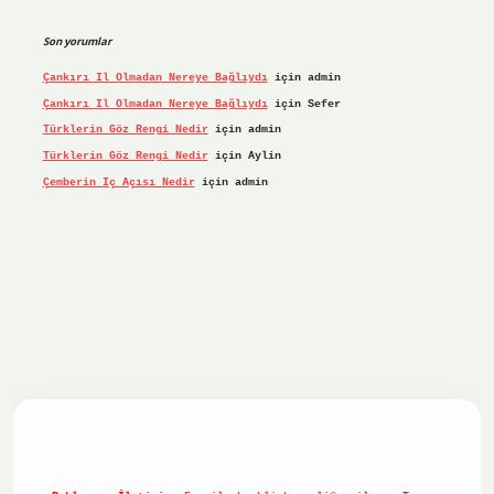
Son yorumlar
Çankırı Il Olmadan Nereye Bağlıydı
için
admin
Çankırı Il Olmadan Nereye Bağlıydı
için
Sefer
Türklerin Göz Rengi Nedir
için
admin
Türklerin Göz Rengi Nedir
için
Aylin
Çemberin Iç Açısı Nedir
için
admin
iş yap
ilbet.online
Betexper giriş adresi güncellendi
betex