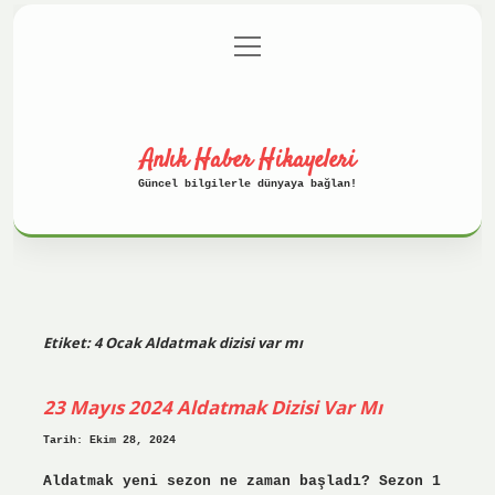
menüyü
Anasayfa
Gizlilik Politikası
aç
Yasal Uyarı
Hakkımızda
Anlık Haber Hikayeleri
Güncel bilgilerle dünyaya bağlan!
Etiket:
4 Ocak Aldatmak dizisi var mı
23 Mayıs 2024 Aldatmak Dizisi Var Mı
Tarih: Ekim 28, 2024
Aldatmak yeni sezon ne zaman başladı? Sezon 1