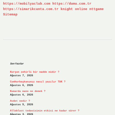
https://mobilyaclub.com
https://dumu.com.tr
Mı
https://simarikcanta.com.tr
knight online
nttgame
Sitemap
Sidebar
Son Yazılar
Kurşun zehirli bir madde midir ?
Ağustos 7, 2026
Cumhurbaşkanımız nasıl yazılır TDK ?
Ağustos 6, 2026
Kumarda mano ne demek ?
Ağustos 6, 2026
Avdet nedir ?
Ağustos 5, 2026
Alloblast tedavisinin etkisi ne kadar sürer ?
Ağustos 3, 2026