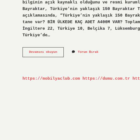
bilginin açık kaynaklı olduğunu ve resmi kuruml
Bayraktar, Türkiye’nin yaklaşık 150 Bayraktar T
açıklamasında, “Türkiye’nin yaklaşık 150 Bayrak
tane var? BİR ÜLKEDE KAÇ ADET A400M VAR? Toplam
İngiltere 22, Türkiye 10, Belçika 7, Lüksemburg
Türkiye’de…
Türkiyede
Devamını okuyun
Yorum Bırak
Kaç
Tane
Aksungur
Var
https://mobilyaclub.com
https://dumu.com.tr
htt