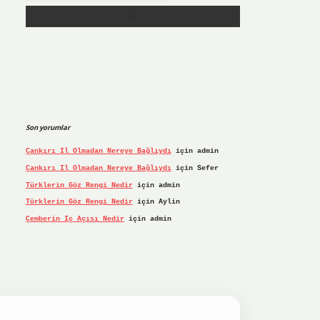
Son yorumlar
Çankırı Il Olmadan Nereye Bağlıydı
için
admin
Çankırı Il Olmadan Nereye Bağlıydı
için
Sefer
Türklerin Göz Rengi Nedir
için
admin
Türklerin Göz Rengi Nedir
için
Aylin
Çemberin Iç Açısı Nedir
için
admin