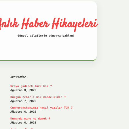
nlık Haber Hikayeleri
Güncel bilgilerle dünyaya bağlan!
Sidebar
betci
hiltonbet
ilbet giriş yap
ilbet.on
Son Yazılar
Uzaya gidecek Türk kim ?
Ağustos 9, 2026
Kurşun zehirli bir madde midir ?
Ağustos 7, 2026
Cumhurbaşkanımız nasıl yazılır TDK ?
Ağustos 6, 2026
Kumarda mano ne demek ?
Ağustos 6, 2026