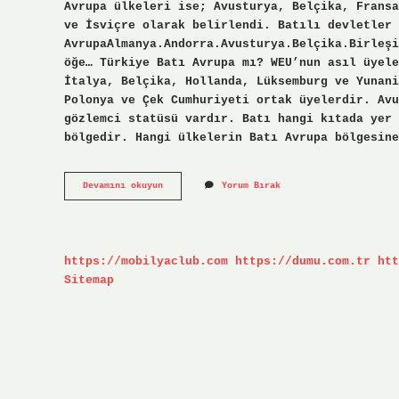
Avrupa ülkeleri ise; Avusturya, Belçika, Fransa
ve İsviçre olarak belirlendi. Batılı devletler 
AvrupaAlmanya.Andorra.Avusturya.Belçika.Birleşi
öğe… Türkiye Batı Avrupa mı? WEU’nun asıl üyele
İtalya, Belçika, Hollanda, Lüksemburg ve Yunani
Polonya ve Çek Cumhuriyeti ortak üyelerdir. Avu
gözlemci statüsü vardır. Batı hangi kıtada yer 
bölgedir. Hangi ülkelerin Batı Avrupa bölgesine
Batı
Devamını okuyun
Yorum Bırak
Sınırımızdaki
Ülkeler
Nedir
https://mobilyaclub.com
https://dumu.com.tr
htt
Sitemap