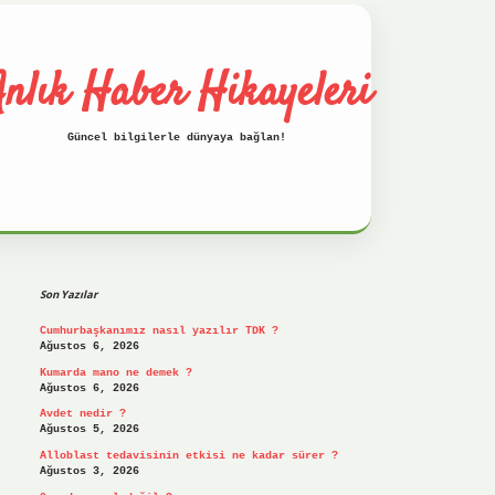
nlık Haber Hikayeleri
Güncel bilgilerle dünyaya bağlan!
Sidebar
betci
hiltonbet
ilbet giriş yap
ilbet.on
Son Yazılar
Cumhurbaşkanımız nasıl yazılır TDK ?
Ağustos 6, 2026
Kumarda mano ne demek ?
Ağustos 6, 2026
Avdet nedir ?
Ağustos 5, 2026
Alloblast tedavisinin etkisi ne kadar sürer ?
Ağustos 3, 2026