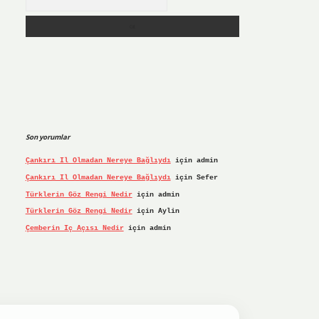
Son yorumlar
Çankırı Il Olmadan Nereye Bağlıydı
için
admin
Çankırı Il Olmadan Nereye Bağlıydı
için
Sefer
Türklerin Göz Rengi Nedir
için
admin
Türklerin Göz Rengi Nedir
için
Aylin
Çemberin Iç Açısı Nedir
için
admin