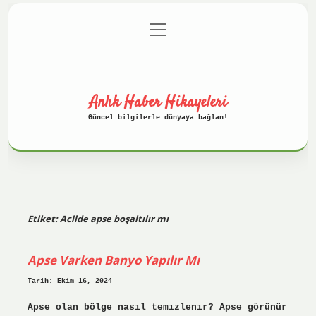
menüyü
Anasayfa
Gizlilik Politikası
aç
Yasal Uyarı
Hakkımızda
Anlık Haber Hikayeleri
Güncel bilgilerle dünyaya bağlan!
Etiket:
Acilde apse boşaltılır mı
Apse Varken Banyo Yapılır Mı
Tarih: Ekim 16, 2024
Apse olan bölge nasıl temizlenir? Apse görünür