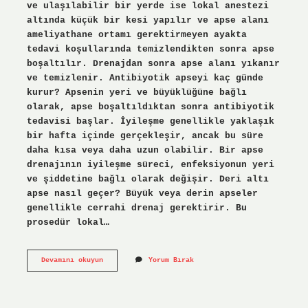
ve ulaşılabilir bir yerde ise lokal anestezi
altında küçük bir kesi yapılır ve apse alanı
ameliyathane ortamı gerektirmeyen ayakta
tedavi koşullarında temizlendikten sonra apse
boşaltılır. Drenajdan sonra apse alanı yıkanır
ve temizlenir. Antibiyotik apseyi kaç günde
kurur? Apsenin yeri ve büyüklüğüne bağlı
olarak, apse boşaltıldıktan sonra antibiyotik
tedavisi başlar. İyileşme genellikle yaklaşık
bir hafta içinde gerçekleşir, ancak bu süre
daha kısa veya daha uzun olabilir. Bir apse
drenajının iyileşme süreci, enfeksiyonun yeri
ve şiddetine bağlı olarak değişir. Deri altı
apse nasıl geçer? Büyük veya derin apseler
genellikle cerrahi drenaj gerektirir. Bu
prosedür lokal…
Apse
Devamını okuyun
Yorum Bırak
Varken
Banyo
Yapılır
Mı