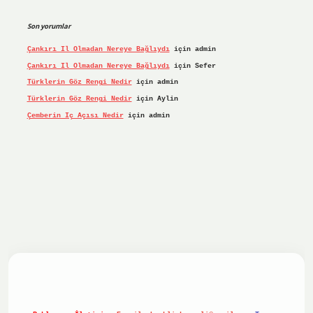
Son yorumlar
Çankırı Il Olmadan Nereye Bağlıydı
için
admin
Çankırı Il Olmadan Nereye Bağlıydı
için
Sefer
Türklerin Göz Rengi Nedir
için
admin
Türklerin Göz Rengi Nedir
için
Aylin
Çemberin Iç Açısı Nedir
için
admin
iş yap
ilbet.online
Betexper giriş adresi güncellendi
betex