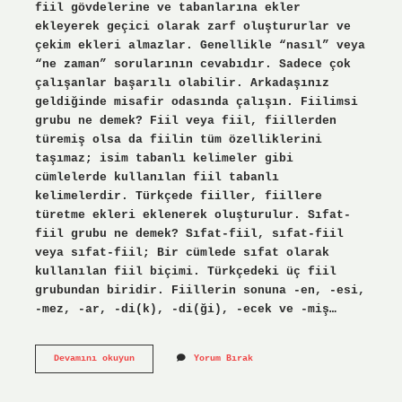
fiil gövdelerine ve tabanlarına ekler
ekleyerek geçici olarak zarf oluştururlar ve
çekim ekleri almazlar. Genellikle “nasıl” veya
“ne zaman” sorularının cevabıdır. Sadece çok
çalışanlar başarılı olabilir. Arkadaşınız
geldiğinde misafir odasında çalışın. Fiilimsi
grubu ne demek? Fiil veya fiil, fiillerden
türemiş olsa da fiilin tüm özelliklerini
taşımaz; isim tabanlı kelimeler gibi
cümlelerde kullanılan fiil tabanlı
kelimelerdir. Türkçede fiiller, fiillere
türetme ekleri eklenerek oluşturulur. Sıfat-
fiil grubu ne demek? Sıfat-fiil, sıfat-fiil
veya sıfat-fiil; Bir cümlede sıfat olarak
kullanılan fiil biçimi. Türkçedeki üç fiil
grubundan biridir. Fiillerin sonuna -en, -esi,
-mez, -ar, -di(k), -di(ği), -ecek ve -miş…
Zarf-
Devamını okuyun
Yorum Bırak
Fiil
Grubu
Ne