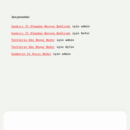
Son yorumlar
Çankırı Il Olmadan Nereye Bağlıydı
için
admin
Çankırı Il Olmadan Nereye Bağlıydı
için
Sefer
Türklerin Göz Rengi Nedir
için
admin
Türklerin Göz Rengi Nedir
için
Aylin
Çemberin Iç Açısı Nedir
için
admin
iş yap
ilbet.online
Betexper giriş adresi güncellendi
betex