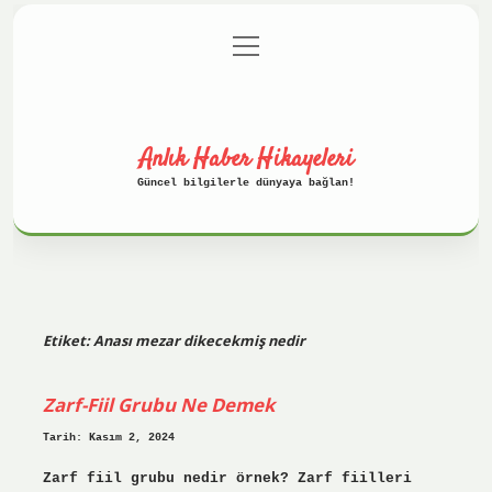
menüyü
Anasayfa
Gizlilik Politikası
aç
Yasal Uyarı
Hakkımızda
Anlık Haber Hikayeleri
Güncel bilgilerle dünyaya bağlan!
Etiket:
Anası mezar dikecekmiş nedir
Zarf-Fiil Grubu Ne Demek
Tarih: Kasım 2, 2024
Zarf fiil grubu nedir örnek? Zarf fiilleri