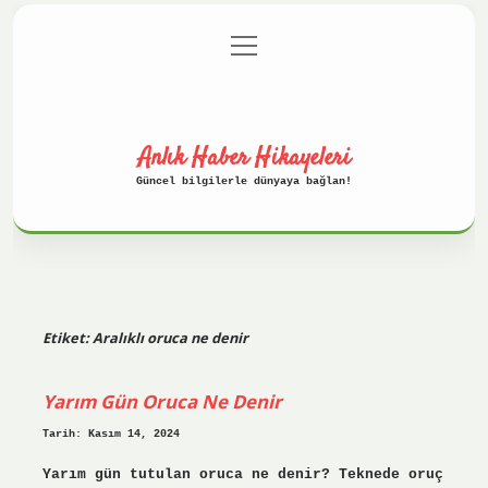
menüyü
Anasayfa
Gizlilik Politikası
aç
Yasal Uyarı
Hakkımızda
Anlık Haber Hikayeleri
Güncel bilgilerle dünyaya bağlan!
Etiket:
Aralıklı oruca ne denir
Yarım Gün Oruca Ne Denir
Tarih: Kasım 14, 2024
Yarım gün tutulan oruca ne denir? Teknede oruç