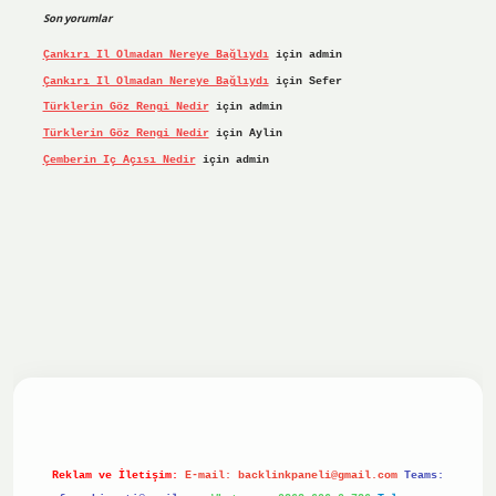
Son yorumlar
Çankırı Il Olmadan Nereye Bağlıydı
için
admin
Çankırı Il Olmadan Nereye Bağlıydı
için
Sefer
Türklerin Göz Rengi Nedir
için
admin
Türklerin Göz Rengi Nedir
için
Aylin
Çemberin Iç Açısı Nedir
için
admin
iriş yap
ilbet.online
Betexper giriş adresi güncellendi
bet
Reklam ve İletişim:
E-mail:
backlinkpaneli@gmail.com
Teams: