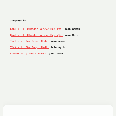
Son yorumlar
Çankırı Il Olmadan Nereye Bağlıydı
için
admin
Çankırı Il Olmadan Nereye Bağlıydı
için
Sefer
Türklerin Göz Rengi Nedir
için
admin
Türklerin Göz Rengi Nedir
için
Aylin
Çemberin Iç Açısı Nedir
için
admin
iş yap
ilbet.online
Betexper giriş adresi güncellendi
betex