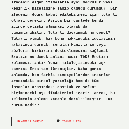
ifadenin diğer ifadelerle aynı doğruluk veya
kesinlik niteliğine sahip olduğu durumdur. Bir
ifadenin doğru kabul edilebilmesi için tutarlı
olması gerekir. Ayrıca bir cümlede kendi
içinde çelişki olmaması olarak da
tanımlanabilir. Tutarlı davranmak ne demek?
Tutarlı olmak, bir konu hakkındaki iddiasının
arkasında durmak, sunulan kanıtların veya
sözlerin birbirini desteklemesini sağlamak.
Erotizm ne demek anlamı nedir TDK? Erotizm
kelimesi, antik Yunan mitolojisindeki aşk
tanrısı Eros’tan türemiştir. Daha geniş
anlamda, hem farklı cinsiyetlerden insanlar
arasındaki cinsel yakınlığı hem de tüm
insanlar arasındaki dostluk ve şefkat
biçimindeki aşk ifadelerini içerir. Ancak, bu
kelimenin anlamı zamanla daraltılmıştır. TDK
tutum nedir?…
Tutarli
Devamını okuyun
Yorum Bırak
Ne
Demek