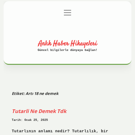
menüyü
Anasayfa
Gizlilik Politikası
aç
Yasal Uyarı
Hakkımızda
Anlık Haber Hikayeleri
Güncel bilgilerle dünyaya bağlan!
Etiket:
Artı 18 ne demek
Tutarli Ne Demek Tdk
Tarih: Ocak 25, 2025
Tutarlının anlamı nedir? Tutarlılık, bir