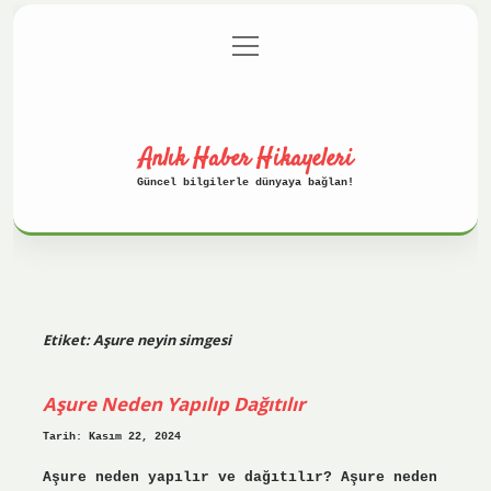
menüyü
Anasayfa
Gizlilik Politikası
aç
Yasal Uyarı
Hakkımızda
Anlık Haber Hikayeleri
Güncel bilgilerle dünyaya bağlan!
Etiket:
Aşure neyin simgesi
Aşure Neden Yapılıp Dağıtılır
Tarih: Kasım 22, 2024
Aşure neden yapılır ve dağıtılır? Aşure neden