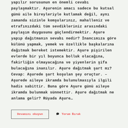
yapılır sorusunun en önemli cevabı
paylaşmaktır. Aşurenin amacı sadece bu kutsal
günü aile bireyleriyle kutlamak değil, aynı
zamanda sizinle komşularınız, mahalleniz ve
etrafınızdaki tüm sevdikleriniz arasındaki
paylaşım duygusunu güçlendirmektir. Aşure
yapıp dağıtmanın sevabı nedir? İnancımıza göre
külünü yapmak, yemek ve özellikle başkalarına
dağıtmak bereket istemektir. Aşure pişirilen
evlerde bir yıl boyunca bolluk olacağına,
fakirliğin olmayacağına ve yiyenlerin şifa
bulacağına inanılır. Aşure dağıtmak şart mı?
Cevap: Aşurede şart koşulan şey oruçtur. –
Aşurede aileye ikramda bulunulmasıyla ilgili
hadis sabittir. Buna göre Aşure günü aileye
ikramda bulunmak sünnettir. Aşure dağıtmak ne
anlama gelir? Rüyada Aşure…
Aşure
Devamını okuyun
Yorum Bırak
Neden
Yapılıp
Dağıtılır