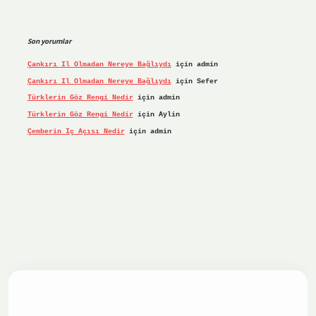
Son yorumlar
Çankırı Il Olmadan Nereye Bağlıydı
için
admin
Çankırı Il Olmadan Nereye Bağlıydı
için
Sefer
Türklerin Göz Rengi Nedir
için
admin
Türklerin Göz Rengi Nedir
için
Aylin
Çemberin Iç Açısı Nedir
için
admin
riş yap
ilbet.online
Betexper giriş adresi güncellendi
bete