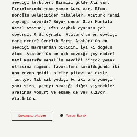
sevdiği türküler: Kırmızı gülde Ali var,
Fırınlarında meşe yanan Guru var, Efem.
Köroğlu SolağıDiğer makaleler… Atatürk hangi
zeybeği severdi? Büyük önder Gazi Mustafa
Kemal Atatürk, Efes Zeybek oyununu çok
severdi. O da oynadı. Atatürk’ün en sevdiği
marş nedir? Gençlik Marşı Atatürk’ün en
sevdiği marşlardan biridir… İyi ki doğdun
Atam. Atatürk’ün en çok sevdiği şey nedir?
Gazi Mustafa Kemal’in sevdiği birçok yemek
olmasına rağmen, favorileri sorulduğunda iki
ana cevap geldi: pirinç pilavı ve etsiz
fasulye. Sık sık yediği bu iki ana yemeğin
yanı sıra, yemeyi sevdiği diğer yiyecekler
arasında yoğurt ve ekmek de yer alıyor.
Atatürkün…
Atatürkün
Devamını okuyun
Yorum Bırak
En
Çok
Sevdiği
Türkü
Nedir