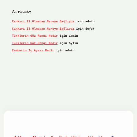
Son yorumlar
Çankırı Il Olmadan Nereye Bağlıydı
için
admin
Çankırı Il Olmadan Nereye Bağlıydı
için
Sefer
Türklerin Göz Rengi Nedir
için
admin
Türklerin Göz Rengi Nedir
için
Aylin
Çemberin Iç Açısı Nedir
için
admin
iş yap
ilbet.online
Betexper giriş adresi güncellendi
betex