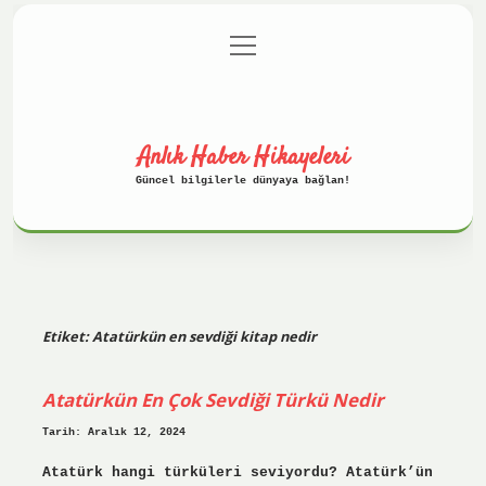
menüyü
Anasayfa
Gizlilik Politikası
aç
Yasal Uyarı
Hakkımızda
Anlık Haber Hikayeleri
Güncel bilgilerle dünyaya bağlan!
Etiket:
Atatürkün en sevdiği kitap nedir
Atatürkün En Çok Sevdiği Türkü Nedir
Tarih: Aralık 12, 2024
Atatürk hangi türküleri seviyordu? Atatürk’ün