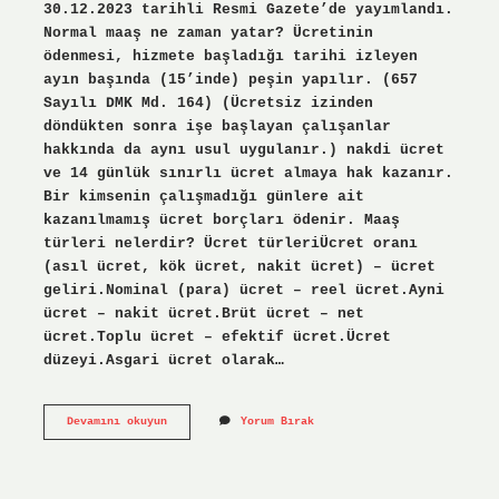
30.12.2023 tarihli Resmi Gazete’de yayımlandı.
Normal maaş ne zaman yatar? Ücretinin
ödenmesi, hizmete başladığı tarihi izleyen
ayın başında (15’inde) peşin yapılır. (657
Sayılı DMK Md. 164) (Ücretsiz izinden
döndükten sonra işe başlayan çalışanlar
hakkında da aynı usul uygulanır.) nakdi ücret
ve 14 günlük sınırlı ücret almaya hak kazanır.
Bir kimsenin çalışmadığı günlere ait
kazanılmamış ücret borçları ödenir. Maaş
türleri nelerdir? Ücret türleriÜcret oranı
(asıl ücret, kök ücret, nakit ücret) – ücret
geliri.Nominal (para) ücret – reel ücret.Ayni
ücret – nakit ücret.Brüt ücret – net
ücret.Toplu ücret – efektif ücret.Ücret
düzeyi.Asgari ücret olarak…
Normal
Devamını okuyun
Yorum Bırak
Maaş
Ne
Demek