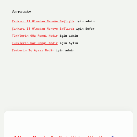
Son yorumlar
Çankırı Il Olmadan Nereye Bağlıydı
için
admin
Çankırı Il Olmadan Nereye Bağlıydı
için
Sefer
Türklerin Göz Rengi Nedir
için
admin
Türklerin Göz Rengi Nedir
için
Aylin
Çemberin Iç Açısı Nedir
için
admin
riş yap
ilbet.online
Betexper giriş adresi güncellendi
bete