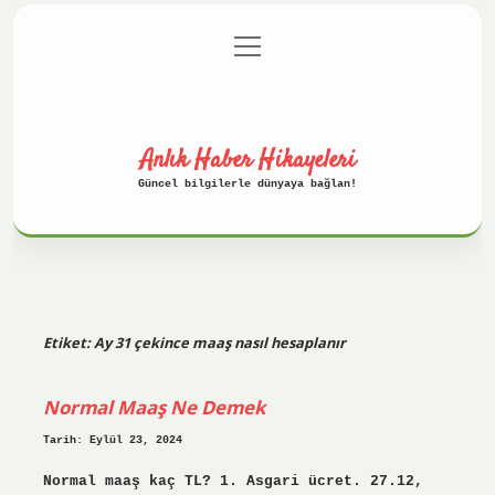
menüyü
Anasayfa
Gizlilik Politikası
aç
Yasal Uyarı
Hakkımızda
Anlık Haber Hikayeleri
Güncel bilgilerle dünyaya bağlan!
Etiket:
Ay 31 çekince maaş nasıl hesaplanır
Normal Maaş Ne Demek
Tarih: Eylül 23, 2024
Normal maaş kaç TL? 1. Asgari ücret. 27.12,