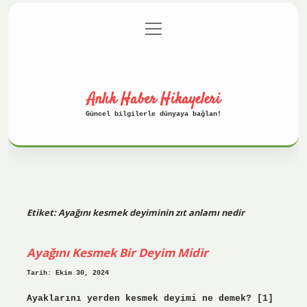
menüyü
Anasayfa
Gizlilik Politikası
aç
Yasal Uyarı
Hakkımızda
Anlık Haber Hikayeleri
Güncel bilgilerle dünyaya bağlan!
Etiket:
Ayağını kesmek deyiminin zıt anlamı nedir
Ayağını Kesmek Bir Deyim Midir
Tarih: Ekim 30, 2024
Ayaklarını yerden kesmek deyimi ne demek? [1]