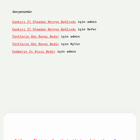
Son yorumlar
Çankırı Il Olmadan Nereye Bağlıydı
için
admin
Çankırı Il Olmadan Nereye Bağlıydı
için
Sefer
Türklerin Göz Rengi Nedir
için
admin
Türklerin Göz Rengi Nedir
için
Aylin
Çemberin Iç Açısı Nedir
için
admin
iş yap
ilbet.online
Betexper giriş adresi güncellendi
betex