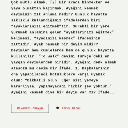
Çok mutlu olmak. [2] Bir araca binmekten ve
yaya olmaktan kaçınmak. Ayağını kesmek
deyiminin zıt anlamı nedir? Günlük hayatta
sıklıkla kullandığımız ifadelerden biri
“ayaklarınızı eğitmek”tir. Sürekli bir yere
yürümek anlamına gelen “ayaklarınızı eğitmek”
kelimesi, “ayağınızı kesmek” ifadesinin
zıttıdır. Ayak basmak bir deyim midir?
Deyimler hem cümlelerde hem de günlük hayatta
kullanılır. “To walk” deyimi Türkçe’deki en
yaygın deyimlerden biridir. Ayağını denk almak
atasözü mü deyim mi? İfade. 1. Başkalarının
ona yapabileceği kötülüklere karşı uyanık
olun: “Dikkatli olun! Eğer sizi yemeye
kararlıysa, yapamayacağı hiçbir şey yoktur.”
Ayağını kesmek diye bir deyim var mı? İfade.…
Ayağını
Devamını okuyun
Yorum Bırak
Kesmek
Bir
Deyim
Midir