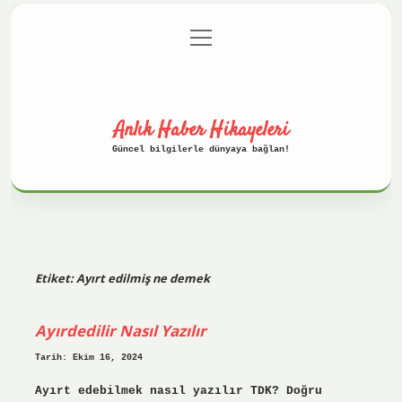
menüyü
Anasayfa
Gizlilik Politikası
aç
Yasal Uyarı
Hakkımızda
Anlık Haber Hikayeleri
Güncel bilgilerle dünyaya bağlan!
Etiket:
Ayırt edilmiş ne demek
Ayırdedilir Nasıl Yazılır
Tarih: Ekim 16, 2024
Ayırt edebilmek nasıl yazılır TDK? Doğru