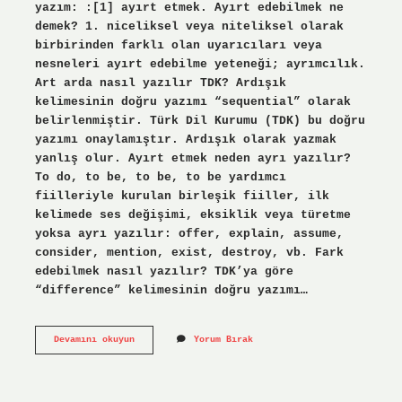
yazım: :[1] ayırt etmek. Ayırt edebilmek ne
demek? 1. niceliksel veya niteliksel olarak
birbirinden farklı olan uyarıcıları veya
nesneleri ayırt edebilme yeteneği; ayrımcılık.
Art arda nasıl yazılır TDK? Ardışık
kelimesinin doğru yazımı “sequential” olarak
belirlenmiştir. Türk Dil Kurumu (TDK) bu doğru
yazımı onaylamıştır. Ardışık olarak yazmak
yanlış olur. Ayırt etmek neden ayrı yazılır?
To do, to be, to be, to be yardımcı
fiilleriyle kurulan birleşik fiiller, ilk
kelimede ses değişimi, eksiklik veya türetme
yoksa ayrı yazılır: offer, explain, assume,
consider, mention, exist, destroy, vb. Fark
edebilmek nasıl yazılır? TDK’ya göre
“difference” kelimesinin doğru yazımı…
Ayırdedilir
Devamını okuyun
Yorum Bırak
Nasıl
Yazılır