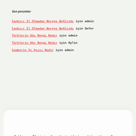
Son yorumlar
Çankırı Il Olmadan Nereye Bağlıydı
için
admin
Çankırı Il Olmadan Nereye Bağlıydı
için
Sefer
Türklerin Göz Rengi Nedir
için
admin
Türklerin Göz Rengi Nedir
için
Aylin
Çemberin Iç Açısı Nedir
için
admin
riş yap
ilbet.online
Betexper giriş adresi güncellendi
bete