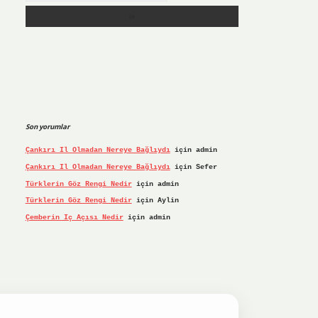
Son yorumlar
Çankırı Il Olmadan Nereye Bağlıydı
için
admin
Çankırı Il Olmadan Nereye Bağlıydı
için
Sefer
Türklerin Göz Rengi Nedir
için
admin
Türklerin Göz Rengi Nedir
için
Aylin
Çemberin Iç Açısı Nedir
için
admin