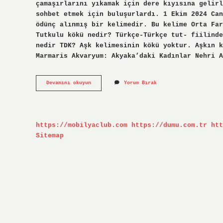
çamaşırlarını yıkamak için dere kıyısına gelirl
sohbet etmek için buluşurlardı. 1 Ekim 2024 Canım kökü nedir? 
ödünç alınmış bir kelimedir. Bu kelime Orta Far
Tutkulu kökü nedir? Türkçe-Türkçe tut- fiilinde
nedir TDK? Aşk kelimesinin kökü yoktur. Aşkın k
Marmaris Akvaryum: Akyaka’daki Kadınlar Nehri A
Azmak
Devamını okuyun
Yorum Bırak
Kökü
Nedir
https://mobilyaclub.com
https://dumu.com.tr
htt
Sitemap