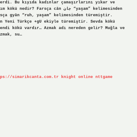
erdi. Bu kıyıda kadınlar çamaşırlarını yıkar ve
Farsça cān جان “yaşam” kelimesinden
sça gyān “ruh, yaşam” kelimesinden türemiştir.
n Yeni Türkçe +gU ekiyle türemiştir. Sevda kökü
endi kökü vardır… Azmak adı nereden gelir? Muğla ve
zmak, su…
ps://simarikcanta.com.tr
knight online
nttgame