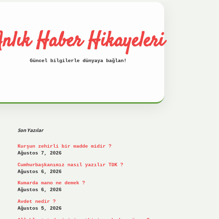
nlık Haber Hikayeleri
Güncel bilgilerle dünyaya bağlan!
Sidebar
betci
hiltonbet
ilbet giriş yap
ilbet.on
Son Yazılar
Kurşun zehirli bir madde midir ?
Ağustos 7, 2026
Cumhurbaşkanımız nasıl yazılır TDK ?
Ağustos 6, 2026
Kumarda mano ne demek ?
Ağustos 6, 2026
Avdet nedir ?
Ağustos 5, 2026