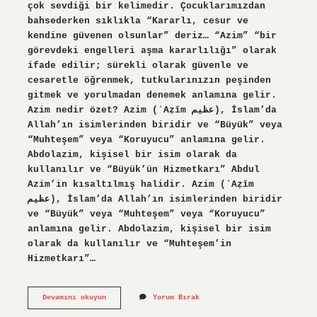
çok sevdiği bir kelimedir. Çocuklarımızdan
bahsederken sıklıkla “Kararlı, cesur ve
kendine güvenen olsunlar” deriz… “Azim” “bir
görevdeki engelleri aşma kararlılığı” olarak
ifade edilir; sürekli olarak güvenle ve
cesaretle öğrenmek, tutkularınızın peşinden
gitmek ve yorulmadan denemek anlamına gelir.
Azim nedir özet? Azim (ʿAẓīm عظيم), İslam’da
Allah’ın isimlerinden biridir ve “Büyük” veya
“Muhteşem” veya “Koruyucu” anlamına gelir.
Abdolazim, kişisel bir isim olarak da
kullanılır ve “Büyük’ün Hizmetkarı” Abdul
Azim’in kısaltılmış halidir. Azim (ʿAẓīm
عظيم), İslam’da Allah’ın isimlerinden biridir
ve “Büyük” veya “Muhteşem” veya “Koruyucu”
anlamına gelir. Abdolazim, kişisel bir isim
olarak da kullanılır ve “Muhteşem’in
Hizmetkarı”…
Azim
Devamını okuyun
Yorum Bırak
Nedir
Açıklama