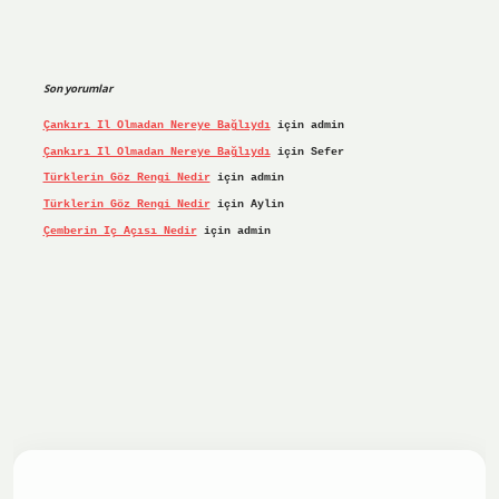
Son yorumlar
Çankırı Il Olmadan Nereye Bağlıydı
için
admin
Çankırı Il Olmadan Nereye Bağlıydı
için
Sefer
Türklerin Göz Rengi Nedir
için
admin
Türklerin Göz Rengi Nedir
için
Aylin
Çemberin Iç Açısı Nedir
için
admin
riş yap
ilbet.online
Betexper giriş adresi güncellendi
bete