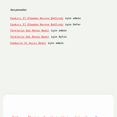
Son yorumlar
Çankırı Il Olmadan Nereye Bağlıydı
için
admin
Çankırı Il Olmadan Nereye Bağlıydı
için
Sefer
Türklerin Göz Rengi Nedir
için
admin
Türklerin Göz Rengi Nedir
için
Aylin
Çemberin Iç Açısı Nedir
için
admin
riş yap
ilbet.online
Betexper giriş adresi güncellendi
bete