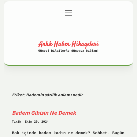
menüyü
Anasayfa
Gizlilik Politikası
aç
Yasal Uyarı
Hakkımızda
Anlık Haber Hikayeleri
Güncel bilgilerle dünyaya bağlan!
Etiket:
Bademin sözlük anlamı nedir
Badem Gibisin Ne Demek
Tarih: Ekim 25, 2024
Bok içinde badem kadın ne demek? Sohbet. Bugün