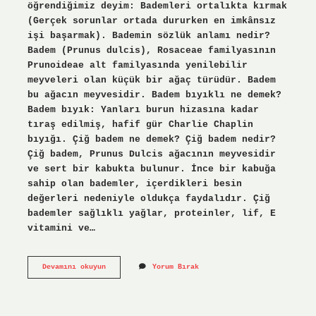
öğrendiğimiz deyim: Bademleri ortalıkta kırmak
(Gerçek sorunlar ortada dururken en imkânsız
işi başarmak). Bademin sözlük anlamı nedir?
Badem (Prunus dulcis), Rosaceae familyasının
Prunoideae alt familyasında yenilebilir
meyveleri olan küçük bir ağaç türüdür. Badem
bu ağacın meyvesidir. Badem bıyıklı ne demek?
Badem bıyık: Yanları burun hizasına kadar
tıraş edilmiş, hafif gür Charlie Chaplin
bıyığı. Çiğ badem ne demek? Çiğ badem nedir?
Çiğ badem, Prunus Dulcis ağacının meyvesidir
ve sert bir kabukta bulunur. İnce bir kabuğa
sahip olan bademler, içerdikleri besin
değerleri nedeniyle oldukça faydalıdır. Çiğ
bademler sağlıklı yağlar, proteinler, lif, E
vitamini ve…
Badem
Devamını okuyun
Yorum Bırak
Gibisin
Ne
Demek