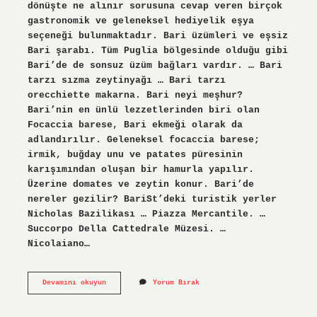
dönüşte ne alınır sorusuna cevap veren birçok
gastronomik ve geleneksel hediyelik eşya
seçeneği bulunmaktadır. Bari üzümleri ve eşsiz
Bari şarabı. Tüm Puglia bölgesinde olduğu gibi
Bari’de de sonsuz üzüm bağları vardır. … Bari
tarzı sızma zeytinyağı … Bari tarzı
orecchiette makarna. Bari neyi meşhur?
Bari’nin en ünlü lezzetlerinden biri olan
Focaccia barese, Bari ekmeği olarak da
adlandırılır. Geleneksel focaccia barese;
irmik, buğday unu ve patates püresinin
karışımından oluşan bir hamurla yapılır.
Üzerine domates ve zeytin konur. Bari’de
nereler gezilir? BariSt’deki turistik yerler
Nicholas Bazilikası … Piazza Mercantile. …
Succorpo Della Cattedrale Müzesi. …
Nicolaiano…
İTalya
Devamını okuyun
Yorum Bırak
Bari
Neyi
Meşhur