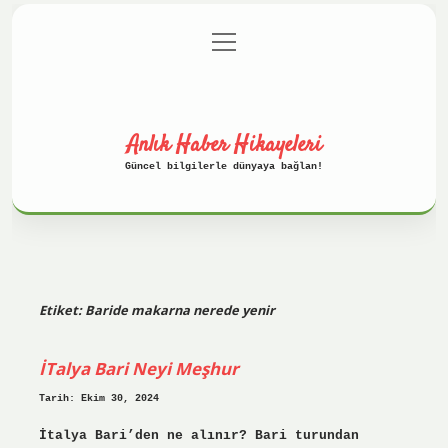
menüyü
Anasayfa
Gizlilik Politikası
aç
Yasal Uyarı
Hakkımızda
Anlık Haber Hikayeleri
Güncel bilgilerle dünyaya bağlan!
Etiket:
Baride makarna nerede yenir
İTalya Bari Neyi Meşhur
Tarih: Ekim 30, 2024
İtalya Bari’den ne alınır? Bari turundan