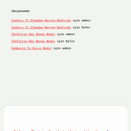
Son yorumlar
Çankırı Il Olmadan Nereye Bağlıydı
için
admin
Çankırı Il Olmadan Nereye Bağlıydı
için
Sefer
Türklerin Göz Rengi Nedir
için
admin
Türklerin Göz Rengi Nedir
için
Aylin
Çemberin Iç Açısı Nedir
için
admin
 giriş yap
ilbet.online
Betexper giriş adresi güncellendi
b