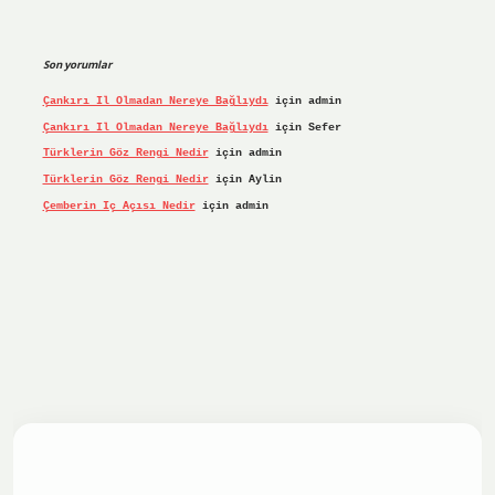
Son yorumlar
Çankırı Il Olmadan Nereye Bağlıydı
için
admin
Çankırı Il Olmadan Nereye Bağlıydı
için
Sefer
Türklerin Göz Rengi Nedir
için
admin
Türklerin Göz Rengi Nedir
için
Aylin
Çemberin Iç Açısı Nedir
için
admin
iş yap
ilbet.online
Betexper giriş adresi güncellendi
betex