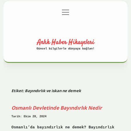
menüyü
Anasayfa
Gizlilik Politikası
aç
Yasal Uyarı
Hakkımızda
Anlık Haber Hikayeleri
Güncel bilgilerle dünyaya bağlan!
Etiket:
Bayındırlık ve iskan ne demek
Osmanlı Devletinde Bayındırlık Nedir
Tarih: Ekim 28, 2024
Osmanlı’da bayındırlık ne demek? Bayındırlık