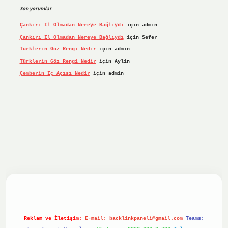
Son yorumlar
Çankırı Il Olmadan Nereye Bağlıydı
için
admin
Çankırı Il Olmadan Nereye Bağlıydı
için
Sefer
Türklerin Göz Rengi Nedir
için
admin
Türklerin Göz Rengi Nedir
için
Aylin
Çemberin Iç Açısı Nedir
için
admin
iriş yap
ilbet.online
Betexper giriş adresi güncellendi
bet
Reklam ve İletişim:
E-mail:
backlinkpaneli@gmail.com
Teams: