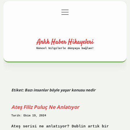
menüyü
Anasayfa
Gizlilik Politikası
aç
Yasal Uyarı
Hakkımızda
Anlık Haber Hikayeleri
Güncel bilgilerle dünyaya bağlan!
Etiket:
Bazı insanlar böyle yaşar konusu nedir
Ateş Filiz Puluç Ne Anlatıyor
Tarih: Ekim 19, 2024
Ateş serisi ne anlatıyor? Dublin artık bir