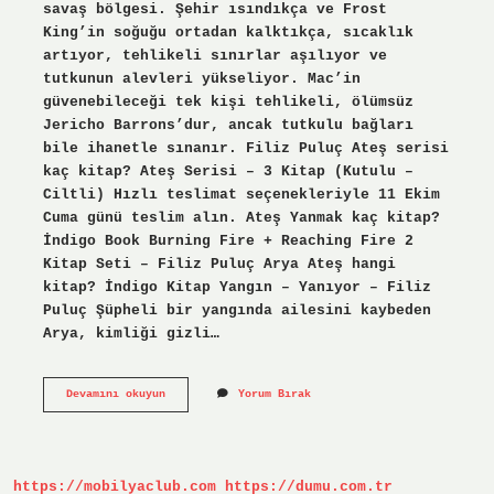
savaş bölgesi. Şehir ısındıkça ve Frost
King’in soğuğu ortadan kalktıkça, sıcaklık
artıyor, tehlikeli sınırlar aşılıyor ve
tutkunun alevleri yükseliyor. Mac’in
güvenebileceği tek kişi tehlikeli, ölümsüz
Jericho Barrons’dur, ancak tutkulu bağları
bile ihanetle sınanır. Filiz Puluç Ateş serisi
kaç kitap? Ateş Serisi – 3 Kitap (Kutulu –
Ciltli) Hızlı teslimat seçenekleriyle 11 Ekim
Cuma günü teslim alın. Ateş Yanmak kaç kitap?
İndigo Book Burning Fire + Reaching Fire 2
Kitap Seti – Filiz Puluç Arya Ateş hangi
kitap? İndigo Kitap Yangın – Yanıyor – Filiz
Puluç Şüpheli bir yangında ailesini kaybeden
Arya, kimliği gizli…
Ateş
Devamını okuyun
Yorum Bırak
Filiz
Puluç
Ne
Anlatıyor
https://mobilyaclub.com
https://dumu.com.tr