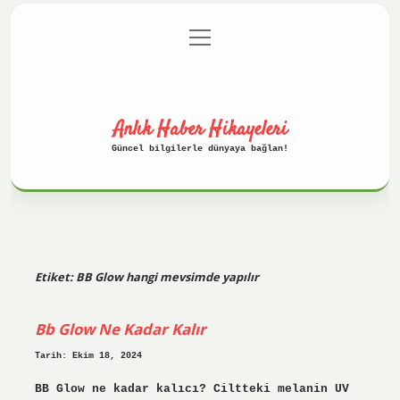
menüyü
Anasayfa
Gizlilik Politikası
aç
Yasal Uyarı
Hakkımızda
Anlık Haber Hikayeleri
Güncel bilgilerle dünyaya bağlan!
Etiket:
BB Glow hangi mevsimde yapılır
Bb Glow Ne Kadar Kalır
Tarih: Ekim 18, 2024
BB Glow ne kadar kalıcı? Ciltteki melanin UV