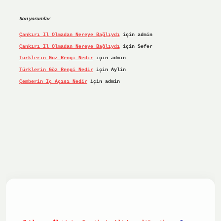
Son yorumlar
Çankırı Il Olmadan Nereye Bağlıydı
için
admin
Çankırı Il Olmadan Nereye Bağlıydı
için
Sefer
Türklerin Göz Rengi Nedir
için
admin
Türklerin Göz Rengi Nedir
için
Aylin
Çemberin Iç Açısı Nedir
için
admin
iriş yap
ilbet.online
Betexper giriş adresi güncellendi
bet