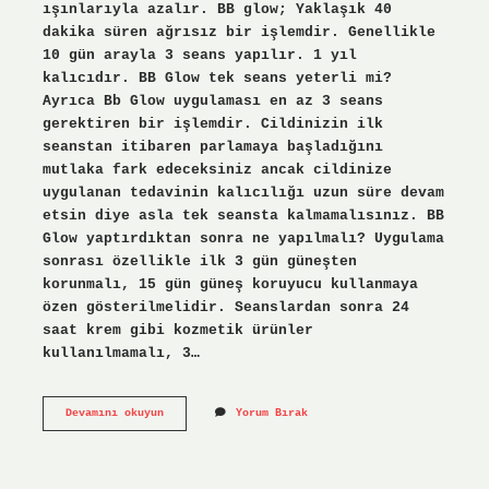
ışınlarıyla azalır. BB glow; Yaklaşık 40
dakika süren ağrısız bir işlemdir. Genellikle
10 gün arayla 3 seans yapılır. 1 yıl
kalıcıdır. BB Glow tek seans yeterli mi?
Ayrıca Bb Glow uygulaması en az 3 seans
gerektiren bir işlemdir. Cildinizin ilk
seanstan itibaren parlamaya başladığını
mutlaka fark edeceksiniz ancak cildinize
uygulanan tedavinin kalıcılığı uzun süre devam
etsin diye asla tek seansta kalmamalısınız. BB
Glow yaptırdıktan sonra ne yapılmalı? Uygulama
sonrası özellikle ilk 3 gün güneşten
korunmalı, 15 gün güneş koruyucu kullanmaya
özen gösterilmelidir. Seanslardan sonra 24
saat krem ​​gibi kozmetik ürünler
kullanılmamalı, 3…
Bb
Devamını okuyun
Yorum Bırak
Glow
Ne
Kadar
Kalır