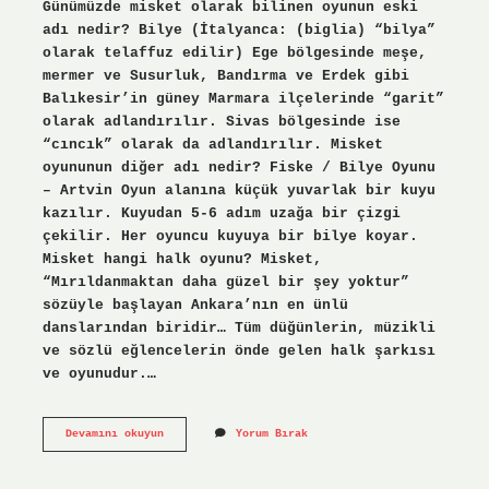
Günümüzde misket olarak bilinen oyunun eski
adı nedir? Bilye (İtalyanca: (biglia) “bilya”
olarak telaffuz edilir) Ege bölgesinde meşe,
mermer ve Susurluk, Bandırma ve Erdek gibi
Balıkesir’in güney Marmara ilçelerinde “garit”
olarak adlandırılır. Sivas bölgesinde ise
“cıncık” olarak da adlandırılır. Misket
oyununun diğer adı nedir? Fiske / Bilye Oyunu
– Artvin Oyun alanına küçük yuvarlak bir kuyu
kazılır. Kuyudan 5-6 adım uzağa bir çizgi
çekilir. Her oyuncu kuyuya bir bilye koyar.
Misket hangi halk oyunu? Misket,
“Mırıldanmaktan daha güzel bir şey yoktur”
sözüyle başlayan Ankara’nın en ünlü
danslarından biridir… Tüm düğünlerin, müzikli
ve sözlü eğlencelerin önde gelen halk şarkısı
ve oyunudur.…
Günümüzde
Devamını okuyun
Yorum Bırak
Misket
Veya
Bilye