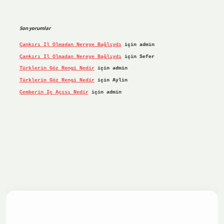
Son yorumlar
Çankırı Il Olmadan Nereye Bağlıydı
için
admin
Çankırı Il Olmadan Nereye Bağlıydı
için
Sefer
Türklerin Göz Rengi Nedir
için
admin
Türklerin Göz Rengi Nedir
için
Aylin
Çemberin Iç Açısı Nedir
için
admin
iş yap
ilbet.online
Betexper giriş adresi güncellendi
betex