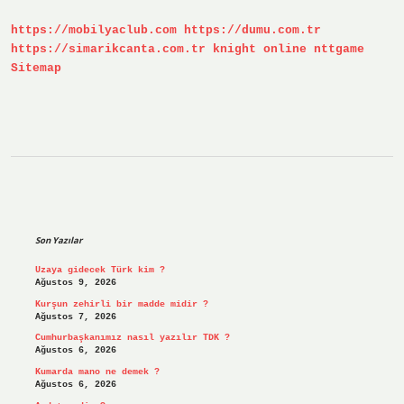
Adlarıyla
Bilinen
https://mobilyaclub.com
https://dumu.com.tr
Oyun
Nedir
https://simarikcanta.com.tr
knight online
nttgame
Sitemap
Sidebar
Son Yazılar
Uzaya gidecek Türk kim ?
Ağustos 9, 2026
Kurşun zehirli bir madde midir ?
Ağustos 7, 2026
Cumhurbaşkanımız nasıl yazılır TDK ?
Ağustos 6, 2026
Kumarda mano ne demek ?
Ağustos 6, 2026