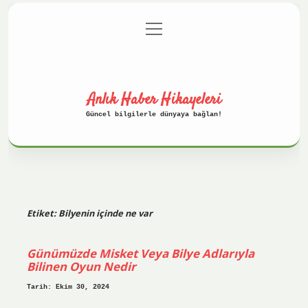
menüyü
Anasayfa
Gizlilik Politikası
aç
Yasal Uyarı
Hakkımızda
Anlık Haber Hikayeleri
Güncel bilgilerle dünyaya bağlan!
Etiket:
Bilyenin içinde ne var
Günümüzde Misket Veya Bilye Adlarıyla
Bilinen Oyun Nedir
Tarih: Ekim 30, 2024