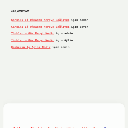
Son yorumlar
Çankırı Il Olmadan Nereye Bağlıydı
için
admin
Çankırı Il Olmadan Nereye Bağlıydı
için
Sefer
Türklerin Göz Rengi Nedir
için
admin
Türklerin Göz Rengi Nedir
için
Aylin
Çemberin Iç Açısı Nedir
için
admin
iş yap
ilbet.online
Betexper giriş adresi güncellendi
betex