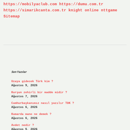
https://mobilyaclub.com
https://dumu.com.tr
Mı
https://simarikcanta.com.tr
knight online
nttgame
Sitemap
Sidebar
Son Yazılar
Uzaya gidecek Türk kim ?
Ağustos 9, 2026
Kurşun zehirli bir madde midir ?
Ağustos 7, 2026
Cumhurbaşkanımız nasıl yazılır TDK ?
Ağustos 6, 2026
Kumarda mano ne demek ?
Ağustos 6, 2026
Avdet nedir ?
Ağustos 5, 2026