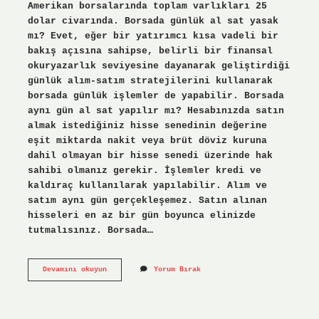
Amerikan borsalarında toplam varlıkları 25
dolar civarında. Borsada günlük al sat yasak
mı? Evet, eğer bir yatırımcı kısa vadeli bir
bakış açısına sahipse, belirli bir finansal
okuryazarlık seviyesine dayanarak geliştirdiği
günlük alım-satım stratejilerini kullanarak
borsada günlük işlemler de yapabilir. Borsada
aynı gün al sat yapılır mı? Hesabınızda satın
almak istediğiniz hisse senedinin değerine
eşit miktarda nakit veya brüt döviz kuruna
dahil olmayan bir hisse senedi üzerinde hak
sahibi olmanız gerekir. İşlemler kredi ve
kaldıraç kullanılarak yapılabilir. Alım ve
satım aynı gün gerçekleşemez. Satın alınan
hisseleri en az bir gün boyunca elinizde
tutmalısınız. Borsada…
Borsada
Devamını okuyun
Yorum Bırak
Her
Gün
Al
Sat
Yapılır