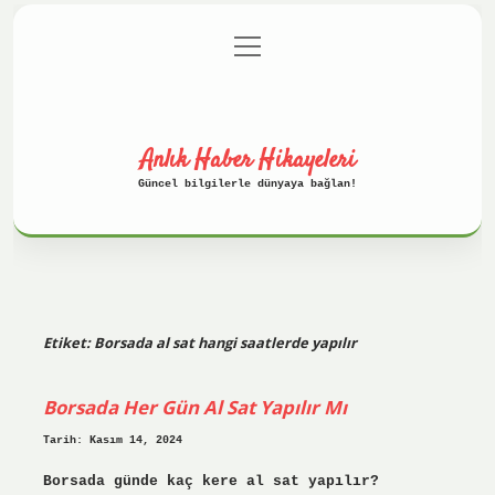
menüyü
Anasayfa
Gizlilik Politikası
aç
Yasal Uyarı
Hakkımızda
Anlık Haber Hikayeleri
Güncel bilgilerle dünyaya bağlan!
Etiket:
Borsada al sat hangi saatlerde yapılır
Borsada Her Gün Al Sat Yapılır Mı
Tarih: Kasım 14, 2024
Borsada günde kaç kere al sat yapılır?