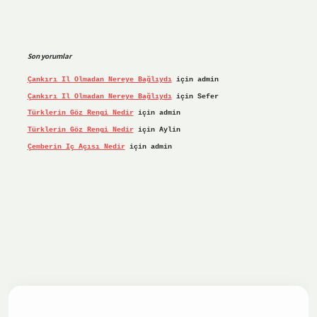
Son yorumlar
Çankırı Il Olmadan Nereye Bağlıydı
için
admin
Çankırı Il Olmadan Nereye Bağlıydı
için
Sefer
Türklerin Göz Rengi Nedir
için
admin
Türklerin Göz Rengi Nedir
için
Aylin
Çemberin Iç Açısı Nedir
için
admin
iş yap
ilbet.online
Betexper giriş adresi güncellendi
betex