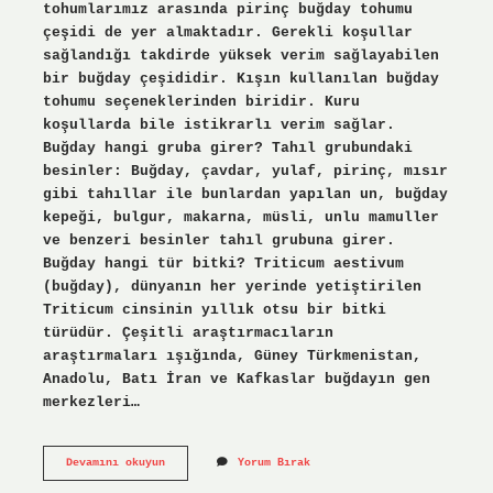
tohumlarımız arasında pirinç buğday tohumu
çeşidi de yer almaktadır. Gerekli koşullar
sağlandığı takdirde yüksek verim sağlayabilen
bir buğday çeşididir. Kışın kullanılan buğday
tohumu seçeneklerinden biridir. Kuru
koşullarda bile istikrarlı verim sağlar.
Buğday hangi gruba girer? Tahıl grubundaki
besinler: Buğday, çavdar, yulaf, pirinç, mısır
gibi tahıllar ile bunlardan yapılan un, buğday
kepeği, bulgur, makarna, müsli, unlu mamuller
ve benzeri besinler tahıl grubuna girer.
Buğday hangi tür bitki? Triticum aestivum
(buğday), dünyanın her yerinde yetiştirilen
Triticum cinsinin yıllık otsu bir bitki
türüdür. Çeşitli araştırmacıların
araştırmaları ışığında, Güney Türkmenistan,
Anadolu, Batı İran ve Kafkaslar buğdayın gen
merkezleri…
Buğday
Devamını okuyun
Yorum Bırak
Tohumu
Mudur