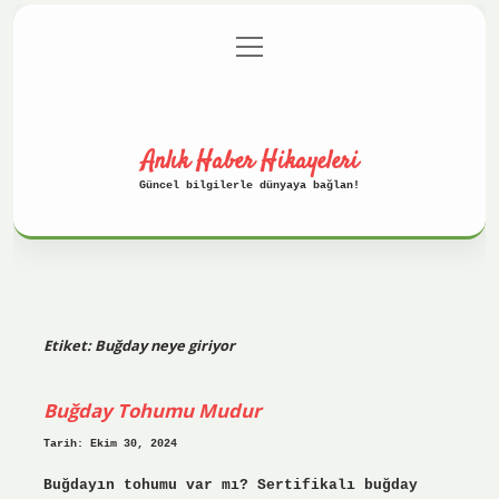
menüyü
Anasayfa
Gizlilik Politikası
aç
Yasal Uyarı
Hakkımızda
Anlık Haber Hikayeleri
Güncel bilgilerle dünyaya bağlan!
Etiket:
Buğday neye giriyor
Buğday Tohumu Mudur
Tarih: Ekim 30, 2024
Buğdayın tohumu var mı? Sertifikalı buğday