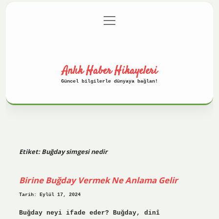
menüyü
Anasayfa
Gizlilik Politikası
aç
Yasal Uyarı
Hakkımızda
Anlık Haber Hikayeleri
Güncel bilgilerle dünyaya bağlan!
Etiket:
Buğday simgesi nedir
Birine Buğday Vermek Ne Anlama Gelir
Tarih: Eylül 17, 2024
Buğday neyi ifade eder? Buğday, dinî