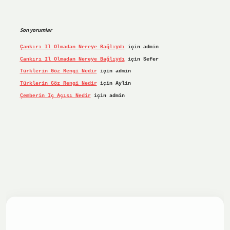
Son yorumlar
Çankırı Il Olmadan Nereye Bağlıydı
için
admin
Çankırı Il Olmadan Nereye Bağlıydı
için
Sefer
Türklerin Göz Rengi Nedir
için
admin
Türklerin Göz Rengi Nedir
için
Aylin
Çemberin Iç Açısı Nedir
için
admin
riş yap
ilbet.online
Betexper giriş adresi güncellendi
bete