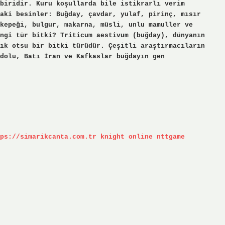
biridir. Kuru koşullarda bile istikrarlı verim
aki besinler: Buğday, çavdar, yulaf, pirinç, mısır
kepeği, bulgur, makarna, müsli, unlu mamuller ve
ngi tür bitki? Triticum aestivum (buğday), dünyanın
ık otsu bir bitki türüdür. Çeşitli araştırmacıların
dolu, Batı İran ve Kafkaslar buğdayın gen
ps://simarikcanta.com.tr
knight online
nttgame