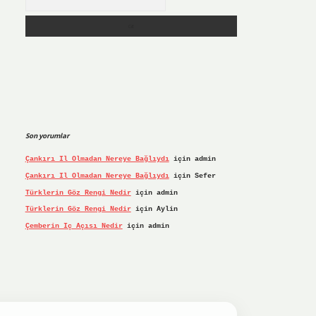
Son yorumlar
Çankırı Il Olmadan Nereye Bağlıydı
için
admin
Çankırı Il Olmadan Nereye Bağlıydı
için
Sefer
Türklerin Göz Rengi Nedir
için
admin
Türklerin Göz Rengi Nedir
için
Aylin
Çemberin Iç Açısı Nedir
için
admin