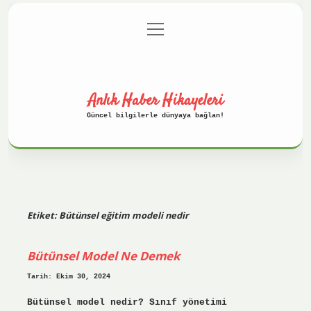
menüyü
Anasayfa
Gizlilik Politikası
aç
Yasal Uyarı
Hakkımızda
Anlık Haber Hikayeleri
Güncel bilgilerle dünyaya bağlan!
Etiket:
Bütünsel eğitim modeli nedir
Bütünsel Model Ne Demek
Tarih: Ekim 30, 2024
Bütünsel model nedir? Sınıf yönetimi