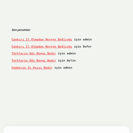
Son yorumlar
Çankırı Il Olmadan Nereye Bağlıydı
için
admin
Çankırı Il Olmadan Nereye Bağlıydı
için
Sefer
Türklerin Göz Rengi Nedir
için
admin
Türklerin Göz Rengi Nedir
için
Aylin
Çemberin Iç Açısı Nedir
için
admin
riş yap
ilbet.online
Betexper giriş adresi güncellendi
bete