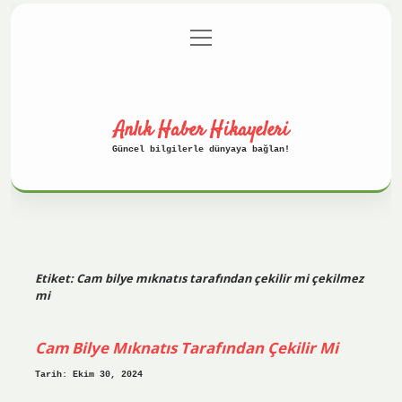
menüyü
Anasayfa
Gizlilik Politikası
aç
Yasal Uyarı
Hakkımızda
Anlık Haber Hikayeleri
Güncel bilgilerle dünyaya bağlan!
Etiket:
Cam bilye mıknatıs tarafından çekilir mi çekilmez
mi
Cam Bilye Mıknatıs Tarafından Çekilir Mi
Tarih: Ekim 30, 2024