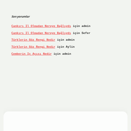
Son yorumlar
Çankırı Il Olmadan Nereye Bağlıydı
için
admin
Çankırı Il Olmadan Nereye Bağlıydı
için
Sefer
Türklerin Göz Rengi Nedir
için
admin
Türklerin Göz Rengi Nedir
için
Aylin
Çemberin Iç Açısı Nedir
için
admin
giriş yap
ilbet.online
Betexper giriş adresi güncellendi
be