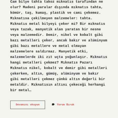
Cam bilye tahta takoz mıknatıs tarafından ne
olur? Madeni paralar dışında mıknatıs tahta,
kömür, taş, kumaş, plastik ve camı çekemez.
Mıknatısa çekilmeyen malzemeler: tahta.
Mıknatıs metal bilyeyi çeker mi? Bir mıknatıs
veya tuzak, manyetik alan yaratan bir nesne
veya malzemedir. Demir, nikel ve kobalt gibi
bazı metalleri çeker, ancak bakır ve alüminyum
gibi bazı metallere ve metal olmayan
malzemelere saldırmaz. Manyetik etki,
malzemelerde iki zıt uçta yoğunlaşır. Mıknatıs
hangi metalleri çekmez? Mıknatıs Pazarı
Mıknatıs nikel, kobalt ve demir gibi metalleri
çekerken, altın, gümüş, alüminyum ve bakır
gibi metalleri çekmez çünkü altın değerli bir
metaldir. Mıknatısın altını çekeceği herhangi
bir metal…
Cam
Devamını okuyun
Yorum Bırak
Bilye
Mıknatıs
Tarafından