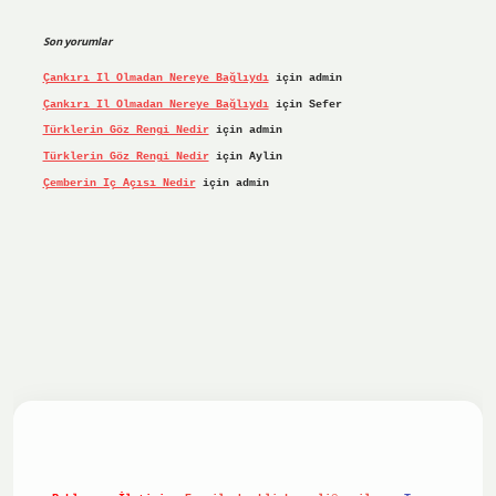
Son yorumlar
Çankırı Il Olmadan Nereye Bağlıydı
için
admin
Çankırı Il Olmadan Nereye Bağlıydı
için
Sefer
Türklerin Göz Rengi Nedir
için
admin
Türklerin Göz Rengi Nedir
için
Aylin
Çemberin Iç Açısı Nedir
için
admin
riş yap
ilbet.online
Betexper giriş adresi güncellendi
bete