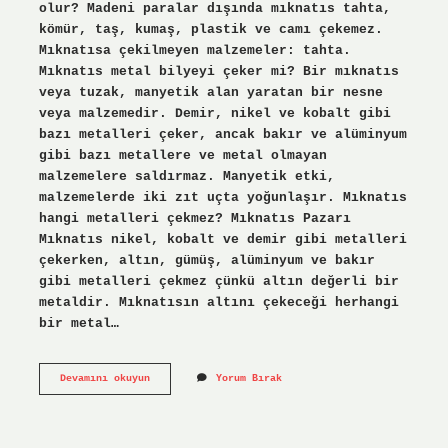
olur? Madeni paralar dışında mıknatıs tahta,
kömür, taş, kumaş, plastik ve camı çekemez.
Mıknatısa çekilmeyen malzemeler: tahta.
Mıknatıs metal bilyeyi çeker mi? Bir mıknatıs
veya tuzak, manyetik alan yaratan bir nesne
veya malzemedir. Demir, nikel ve kobalt gibi
bazı metalleri çeker, ancak bakır ve alüminyum
gibi bazı metallere ve metal olmayan
malzemelere saldırmaz. Manyetik etki,
malzemelerde iki zıt uçta yoğunlaşır. Mıknatıs
hangi metalleri çekmez? Mıknatıs Pazarı
Mıknatıs nikel, kobalt ve demir gibi metalleri
çekerken, altın, gümüş, alüminyum ve bakır
gibi metalleri çekmez çünkü altın değerli bir
metaldir. Mıknatısın altını çekeceği herhangi
bir metal…
Cam
Devamını okuyun
Yorum Bırak
Bilye
Mıknatıs
Tarafından
Çekilir
Mi