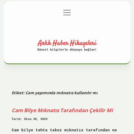
menüyü
Anasayfa
Gizlilik Politikası
aç
Yasal Uyarı
Hakkımızda
Anlık Haber Hikayeleri
Güncel bilgilerle dünyaya bağlan!
Etiket:
Cam yapımında mıknatıs kullanılır mı
Cam Bilye Mıknatıs Tarafından Çekilir Mi
Tarih: Ekim 30, 2024
Cam bilye tahta takoz mıknatıs tarafından ne