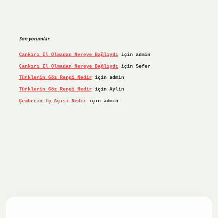
Son yorumlar
Çankırı Il Olmadan Nereye Bağlıydı
için
admin
Çankırı Il Olmadan Nereye Bağlıydı
için
Sefer
Türklerin Göz Rengi Nedir
için
admin
Türklerin Göz Rengi Nedir
için
Aylin
Çemberin Iç Açısı Nedir
için
admin
iş yap
ilbet.online
Betexper giriş adresi güncellendi
betex