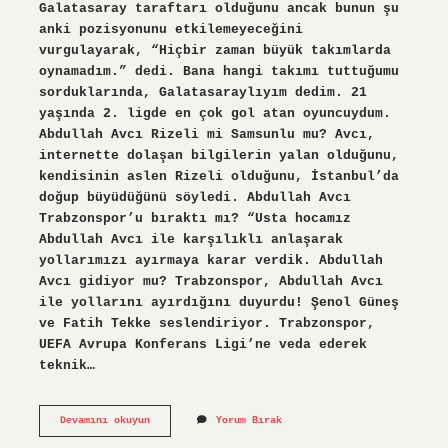
Galatasaray taraftarı olduğunu ancak bunun şu
anki pozisyonunu etkilemeyeceğini
vurgulayarak, “Hiçbir zaman büyük takımlarda
oynamadım.” dedi. Bana hangi takımı tuttuğumu
sorduklarında, Galatasaraylıyım dedim. 21
yaşında 2. ligde en çok gol atan oyuncuydum.
Abdullah Avcı Rizeli mi Samsunlu mu? Avcı,
internette dolaşan bilgilerin yalan olduğunu,
kendisinin aslen Rizeli olduğunu, İstanbul’da
doğup büyüdüğünü söyledi. Abdullah Avcı
Trabzonspor’u bıraktı mı? “Usta hocamız
Abdullah Avcı ile karşılıklı anlaşarak
yollarımızı ayırmaya karar verdik. Abdullah
Avcı gidiyor mu? Trabzonspor, Abdullah Avcı
ile yollarını ayırdığını duyurdu! Şenol Güneş
ve Fatih Tekke seslendiriyor. Trabzonspor,
UEFA Avrupa Konferans Ligi’ne veda ederek
teknik…
Abdullah
Devamını okuyun
Yorum Bırak
Avcı
Hangi