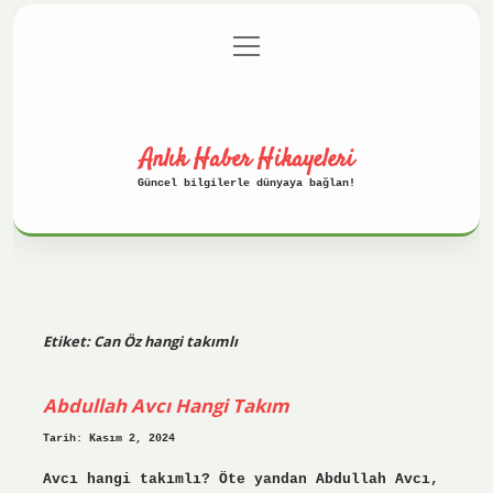
menüyü
Anasayfa
Gizlilik Politikası
aç
Yasal Uyarı
Hakkımızda
Anlık Haber Hikayeleri
Güncel bilgilerle dünyaya bağlan!
Etiket:
Can Öz hangi takımlı
Abdullah Avcı Hangi Takım
Tarih: Kasım 2, 2024
Avcı hangi takımlı? Öte yandan Abdullah Avcı,