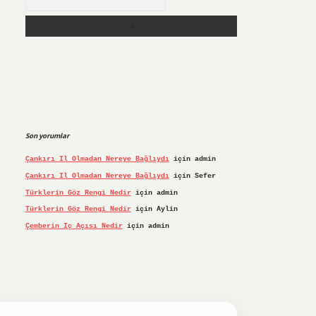
Son yorumlar
Çankırı Il Olmadan Nereye Bağlıydı
için
admin
Çankırı Il Olmadan Nereye Bağlıydı
için
Sefer
Türklerin Göz Rengi Nedir
için
admin
Türklerin Göz Rengi Nedir
için
Aylin
Çemberin Iç Açısı Nedir
için
admin