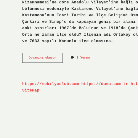
Nizamnamesi’ne göre Anadolu Vilayet’ine bağlı o
bölünmesi nedeniyle Kastamonu Vilayet’ine bağla
Kastamonu’nun İdari Tarihi ve İlçe Gelişimi Osm
Çankırı ve Sinop’u da kapsayan geniş bir alanı 
anki sınırları 1907’de Bolu’nun ve 1918’de Çank
Orta ne zaman ilçe oldu? İlçenin adı Ortaköy ol
ve 7033 sayılı Kanunla ilçe olmasına…
Çankırı
Devamını okuyun
8 Yorum
Il
Olmadan
Nereye
Bağlıydı
https://mobilyaclub.com
https://dumu.com.tr
htt
Sitemap