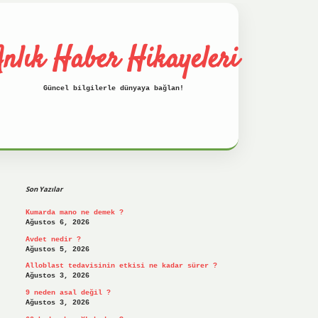
nlık Haber Hikayeleri
Güncel bilgilerle dünyaya bağlan!
Sidebar
betci
hiltonbet
ilbet giriş yap
ilbet.on
Son Yazılar
Kumarda mano ne demek ?
Ağustos 6, 2026
Avdet nedir ?
Ağustos 5, 2026
Alloblast tedavisinin etkisi ne kadar sürer ?
Ağustos 3, 2026
9 neden asal değil ?
Ağustos 3, 2026