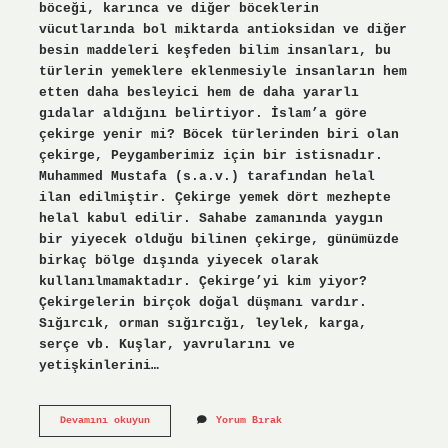
böceği, karınca ve diğer böceklerin
vücutlarında bol miktarda antioksidan ve diğer
besin maddeleri keşfeden bilim insanları, bu
türlerin yemeklere eklenmesiyle insanların hem
etten daha besleyici hem de daha yararlı
gıdalar aldığını belirtiyor. İslam’a göre
çekirge yenir mi? Böcek türlerinden biri olan
çekirge, Peygamberimiz için bir istisnadır.
Muhammed Mustafa (s.a.v.) tarafından helal
ilan edilmiştir. Çekirge yemek dört mezhepte
helal kabul edilir. Sahabe zamanında yaygın
bir yiyecek olduğu bilinen çekirge, günümüzde
birkaç bölge dışında yiyecek olarak
kullanılmamaktadır. Çekirge’yi kim yiyor?
Çekirgelerin birçok doğal düşmanı vardır.
Sığırcık, orman sığırcığı, leylek, karga,
serçe vb. Kuşlar, yavrularını ve
yetişkinlerini…
Çekirge
Devamını okuyun
Yorum Bırak
Neden
Yenir