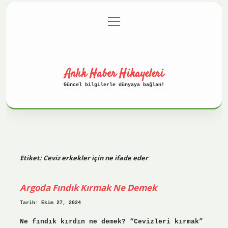
menüyü
Anasayfa
Gizlilik Politikası
aç
Yasal Uyarı
Hakkımızda
Anlık Haber Hikayeleri
Güncel bilgilerle dünyaya bağlan!
Etiket:
Ceviz erkekler için ne ifade eder
Argoda Fındık Kırmak Ne Demek
Tarih: Ekim 27, 2024
Ne fındık kırdın ne demek? “Cevizleri kırmak”