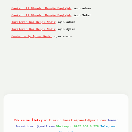
Çankırı Il Olmadan Nereye Bağlıydı
için
admin
Çankırı Il Olmadan Nereye Bağlıydı
için
Sefer
Türklerin Göz Rengi Nedir
için
admin
Türklerin Göz Rengi Nedir
için
Aylin
Çemberin Iç Açısı Nedir
için
admin
Reklam ve İletişim:
E-mail:
backlinkpaneli@gmail.com
Teams:
forumhizmeti@gmail.com
Whatsapp: 0262 606 0 726
Telegram: