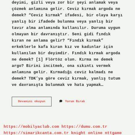
deyimi, gizli veya zor bir şeyi anlamak veya
çözmek anlamına gelir. Ceviz kırmak argoda ne
demek? “Ceviz kırmak” ifadesi, bir olaya karşı
yanlış bir ifadede bulunma veya yanlış bir
tavır alma anlamında kullanılır. Duruma uygun
olmayan bir davranıştır. Seni gidi fındık
kıran ne anlama gelir? “Fındık kırmak”
erkeklerle kafa kıran kız ve kadınlar için
kullanılan bir deyimdir. Fındık kırmak argoda
ne demek? [1] Flörtöz olun. Kırma ne demek
argo? Birini incitmek, ona sıkıntı vermek
anlamına gelir. Kırmadığı ceviz kalmadı ne
demek? TDK’ya göre ceviz kırmak, yanlış tutum
ve davranışta bulunmak ve hata yapmak…
Argoda
Devamını okuyun
Yorum Bırak
Fındık
Kırmak
Ne
Demek
https://mobilyaclub.com
https://dumu.com.tr
https://simarikcanta.com.tr
knight online
nttgame