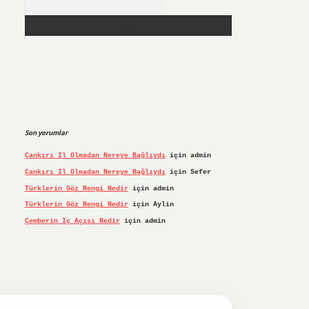
Son yorumlar
Çankırı Il Olmadan Nereye Bağlıydı
için
admin
Çankırı Il Olmadan Nereye Bağlıydı
için
Sefer
Türklerin Göz Rengi Nedir
için
admin
Türklerin Göz Rengi Nedir
için
Aylin
Çemberin Iç Açısı Nedir
için
admin