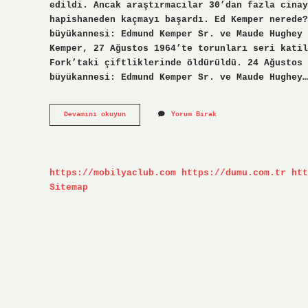
edildi. Ancak araştırmacılar 30’dan fazla cinay
hapishaneden kaçmayı başardı. Ed Kemper nerede?
büyükannesi: Edmund Kemper Sr. ve Maude Hughey 
Kemper, 27 Ağustos 1964’te torunları seri katil
Fork’taki çiftliklerinde öldürüldü. 24 Ağustos 
büyükannesi: Edmund Kemper Sr. ve Maude Hughey…
Ed
Devamını okuyun
Yorum Bırak
Kemper
Kaç
Kişiyi
Öldürdü
https://mobilyaclub.com
https://dumu.com.tr
htt
Sitemap