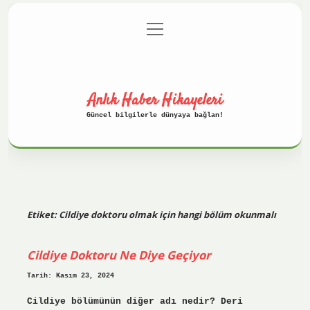
menüyü
Anasayfa
Gizlilik Politikası
aç
Yasal Uyarı
Hakkımızda
Anlık Haber Hikayeleri
Güncel bilgilerle dünyaya bağlan!
Etiket:
Cildiye doktoru olmak için hangi bölüm okunmalı
Cildiye Doktoru Ne Diye Geçiyor
Tarih: Kasım 23, 2024
Cildiye bölümünün diğer adı nedir? Deri