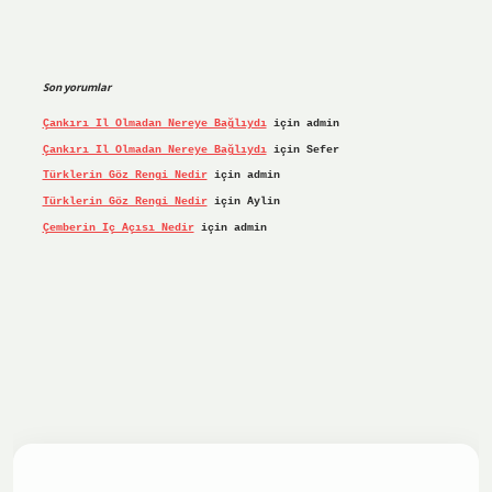
Son yorumlar
Çankırı Il Olmadan Nereye Bağlıydı
için
admin
Çankırı Il Olmadan Nereye Bağlıydı
için
Sefer
Türklerin Göz Rengi Nedir
için
admin
Türklerin Göz Rengi Nedir
için
Aylin
Çemberin Iç Açısı Nedir
için
admin
iş yap
ilbet.online
Betexper giriş adresi güncellendi
betex