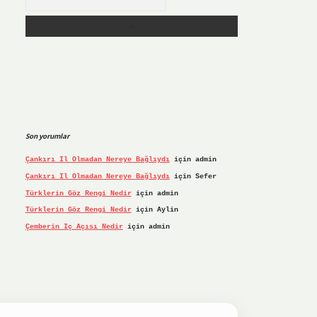
Son yorumlar
Çankırı Il Olmadan Nereye Bağlıydı
için
admin
Çankırı Il Olmadan Nereye Bağlıydı
için
Sefer
Türklerin Göz Rengi Nedir
için
admin
Türklerin Göz Rengi Nedir
için
Aylin
Çemberin Iç Açısı Nedir
için
admin