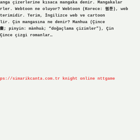
anga çizerlerine kısaca mangaka denir. Mangakalar
irler. Webtoon ne oluyor? Webtoon (Korece: 웹툰), web
 terimidir. Terim, İngilizce web ve cartoon
elir. Çin mangasına ne denir? Manhua (Çince
畫; pinyin: mànhuà; “doğaçlama çizimler”), Çin
Çince çizgi romanlar…
ps://simarikcanta.com.tr
knight online
nttgame