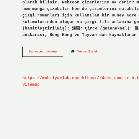
olarak bilinir. Webtoon çizerlerine ne denir? M
hem manga çizebilir hem de çizimlerini satabil
çizgi romanları için kullanılan bir Güney Kore
kelimelerinden oluşur ve çizgi film anlamına g
(basitleştirilmiş): 漫画; Çince (geleneksel): 漫
anakarası, Hong Kong ve Tayvan’dan kaynaklanan 
Manhua
Devamını okuyun
Yorum Bırak
Ne
Demek
https://mobilyaclub.com
https://dumu.com.tr
htt
Sitemap