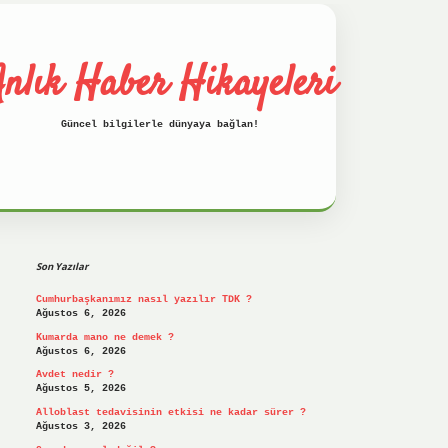
nlık Haber Hikayeleri
Güncel bilgilerle dünyaya bağlan!
Sidebar
betci
hiltonbet
ilbet giriş yap
ilbet.on
Son Yazılar
Cumhurbaşkanımız nasıl yazılır TDK ?
Ağustos 6, 2026
Kumarda mano ne demek ?
Ağustos 6, 2026
Avdet nedir ?
Ağustos 5, 2026
Alloblast tedavisinin etkisi ne kadar sürer ?
Ağustos 3, 2026