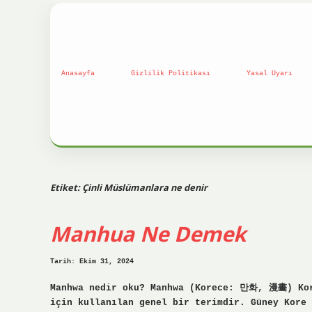
Anasayfa
Gizlilik Politikası
Yasal Uyarı
Etiket:
Çinli Müslümanlara ne denir
Manhua Ne Demek
Tarih: Ekim 31, 2024
Manhwa nedir oku? Manhwa (Korece: 만화, 漫畵) Kor
için kullanılan genel bir terimdir. Güney Kore 