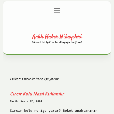
menüyü
Anasayfa
Gizlilik Politikası
aç
Yasal Uyarı
Hakkımızda
Anlık Haber Hikayeleri
Güncel bilgilerle dünyaya bağlan!
Etiket:
Cırcır kolu ne işe yarar
Cırcır Kolu Nasıl Kullanılır
Tarih: Kasım 22, 2024
Cırcır kolu ne işe yarar? Soket anahtarının