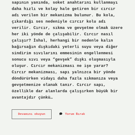
sapının yanında, soket anahtarını kullanmayı
daha hızlı ve kolay hale getiren bir cırcır
adı verilen bir mekanizma bulunur. Bu kola,
çıkardığı ses nedeniyle cırcır kolu adı
verilir. Cırcır, sıkma ve gevşetme olmak üzere
her iki yönde de çalışabilir. Cırcır nasıl
çalışır? İshal, herhangi bir nedenle kalın
bağırsağın dışkıdaki yeterli suyu veya diğer
sindirim sıvılarını emmesinin engellenmesi
sonucu sıvı veya “gevşek” dışkı oluşmasıyla
oluşur. Cırcır mekanizması ne işe yarar?
Cırcır mekanizması, sapı yalnızca bir yönde
döndürürken vidayı daha fazla sıkmanıza veya
gevşetmenize olanak tanır. Cırcır sapı,
özellikle dar alanlarda çalışırken büyük bir
avantajdır çünkü…
Cırcır
Devamını okuyun
Yorum Bırak
Kolu
Nasıl
Kullanılır