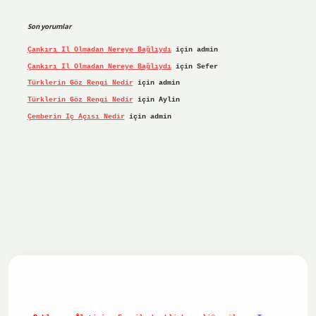
Son yorumlar
Çankırı Il Olmadan Nereye Bağlıydı
için
admin
Çankırı Il Olmadan Nereye Bağlıydı
için
Sefer
Türklerin Göz Rengi Nedir
için
admin
Türklerin Göz Rengi Nedir
için
Aylin
Çemberin Iç Açısı Nedir
için
admin
iş yap
ilbet.online
Betexper giriş adresi güncellendi
betex