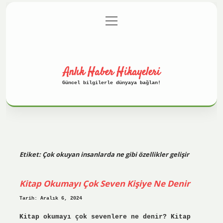
menüyü
Anasayfa
Gizlilik Politikası
aç
Yasal Uyarı
Hakkımızda
Anlık Haber Hikayeleri
Güncel bilgilerle dünyaya bağlan!
Etiket:
Çok okuyan insanlarda ne gibi özellikler gelişir
Kitap Okumayı Çok Seven Kişiye Ne Denir
Tarih: Aralık 6, 2024
Kitap okumayı çok sevenlere ne denir? Kitap