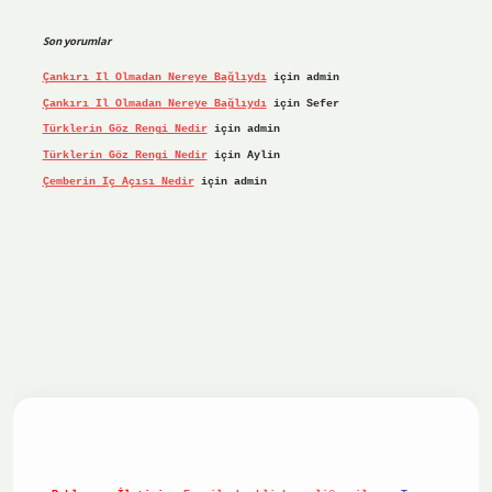
Son yorumlar
Çankırı Il Olmadan Nereye Bağlıydı
için
admin
Çankırı Il Olmadan Nereye Bağlıydı
için
Sefer
Türklerin Göz Rengi Nedir
için
admin
Türklerin Göz Rengi Nedir
için
Aylin
Çemberin Iç Açısı Nedir
için
admin
iş yap
ilbet.online
Betexper giriş adresi güncellendi
betex