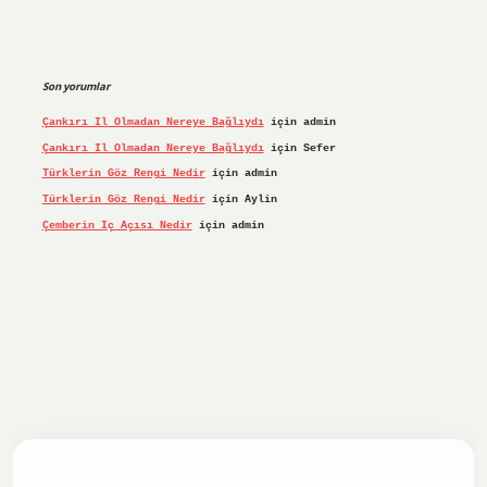
Son yorumlar
Çankırı Il Olmadan Nereye Bağlıydı
için
admin
Çankırı Il Olmadan Nereye Bağlıydı
için
Sefer
Türklerin Göz Rengi Nedir
için
admin
Türklerin Göz Rengi Nedir
için
Aylin
Çemberin Iç Açısı Nedir
için
admin
iş yap
ilbet.online
Betexper giriş adresi güncellendi
betex