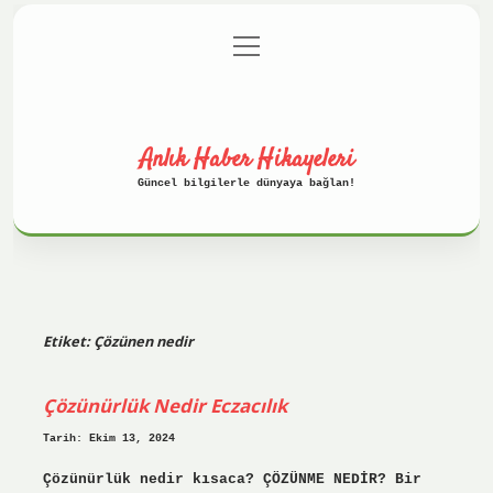
menüyü
Anasayfa
Gizlilik Politikası
aç
Yasal Uyarı
Hakkımızda
Anlık Haber Hikayeleri
Güncel bilgilerle dünyaya bağlan!
Etiket:
Çözünen nedir
Çözünürlük Nedir Eczacılık
Tarih: Ekim 13, 2024
Çözünürlük nedir kısaca? ÇÖZÜNME NEDİR? Bir