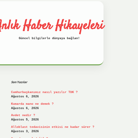
nlık Haber Hikayeleri
Güncel bilgilerle dünyaya bağlan!
Sidebar
betci
hiltonbet
ilbet giriş yap
ilbet.on
Son Yazılar
Cumhurbaşkanımız nasıl yazılır TDK ?
Ağustos 6, 2026
Kumarda mano ne demek ?
Ağustos 6, 2026
Avdet nedir ?
Ağustos 5, 2026
Alloblast tedavisinin etkisi ne kadar sürer ?
Ağustos 3, 2026