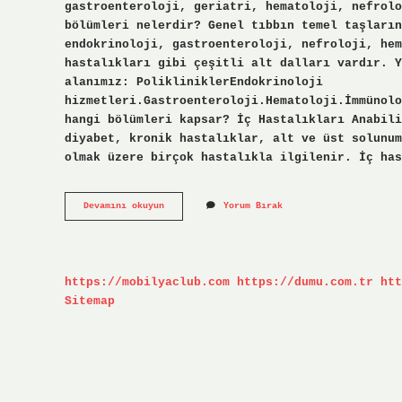
gastroenteroloji, geriatri, hematoloji, nefrolo
bölümleri nelerdir? Genel tıbbın temel taşların
endokrinoloji, gastroenteroloji, nefroloji, hem
hastalıkları gibi çeşitli alt dalları vardır. Y
alanımız: PolikliniklerEndokrinoloji
hizmetleri.Gastroenteroloji.Hematoloji.İmmünolo
hangi bölümleri kapsar? İç Hastalıkları Anabili
diyabet, kronik hastalıklar, alt ve üst solunum
olmak üzere birçok hastalıkla ilgilenir. İç has
Dahiliye
Devamını okuyun
Yorum Bırak
Yan
Dalları
Nelerdir
https://mobilyaclub.com
https://dumu.com.tr
htt
Sitemap