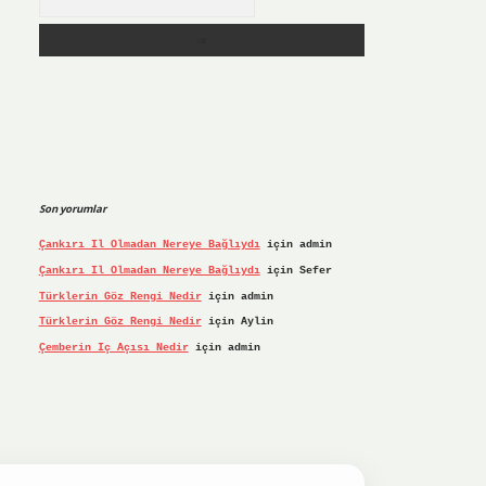
Son yorumlar
Çankırı Il Olmadan Nereye Bağlıydı
için
admin
Çankırı Il Olmadan Nereye Bağlıydı
için
Sefer
Türklerin Göz Rengi Nedir
için
admin
Türklerin Göz Rengi Nedir
için
Aylin
Çemberin Iç Açısı Nedir
için
admin