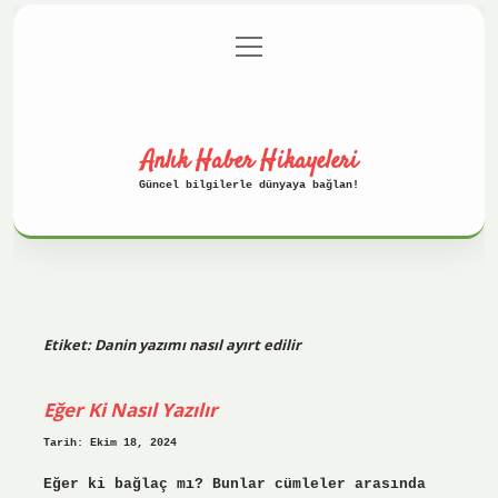
menüyü
Anasayfa
Gizlilik Politikası
aç
Yasal Uyarı
Hakkımızda
Anlık Haber Hikayeleri
Güncel bilgilerle dünyaya bağlan!
Etiket:
Danin yazımı nasıl ayırt edilir
Eğer Ki Nasıl Yazılır
Tarih: Ekim 18, 2024
Eğer ki bağlaç mı? Bunlar cümleler arasında