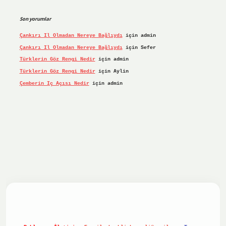
Son yorumlar
Çankırı Il Olmadan Nereye Bağlıydı
için
admin
Çankırı Il Olmadan Nereye Bağlıydı
için
Sefer
Türklerin Göz Rengi Nedir
için
admin
Türklerin Göz Rengi Nedir
için
Aylin
Çemberin Iç Açısı Nedir
için
admin
iş yap
ilbet.online
Betexper giriş adresi güncellendi
betex