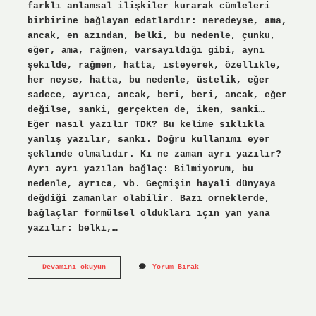
farklı anlamsal ilişkiler kurarak cümleleri
birbirine bağlayan edatlardır: neredeyse, ama,
ancak, en azından, belki, bu nedenle, çünkü,
eğer, ama, rağmen, varsayıldığı gibi, aynı
şekilde, rağmen, hatta, isteyerek, özellikle,
her neyse, hatta, bu nedenle, üstelik, eğer
sadece, ayrıca, ancak, beri, beri, ancak, eğer
değilse, sanki, gerçekten de, iken, sanki…
Eğer nasıl yazılır TDK? Bu kelime sıklıkla
yanlış yazılır, sanki. Doğru kullanımı eyer
şeklinde olmalıdır. Ki ne zaman ayrı yazılır?
Ayrı ayrı yazılan bağlaç: Bilmiyorum, bu
nedenle, ayrıca, vb. Geçmişin hayali dünyaya
değdiği zamanlar olabilir. Bazı örneklerde,
bağlaçlar formülsel oldukları için yan yana
yazılır: belki,…
Eğer
Devamını okuyun
Yorum Bırak
Ki
Nasıl
Yazılır