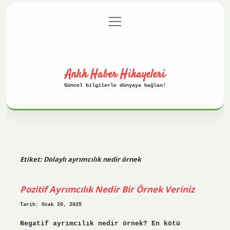
menüyü
Anasayfa
Gizlilik Politikası
aç
Yasal Uyarı
Hakkımızda
Anlık Haber Hikayeleri
Güncel bilgilerle dünyaya bağlan!
Etiket:
Dolaylı ayrımcılık nedir örnek
Pozitif Ayrımcılık Nedir Bir Örnek Veriniz
Tarih: Ocak 20, 2025
Negatif ayrımcılık nedir örnek? En kötü