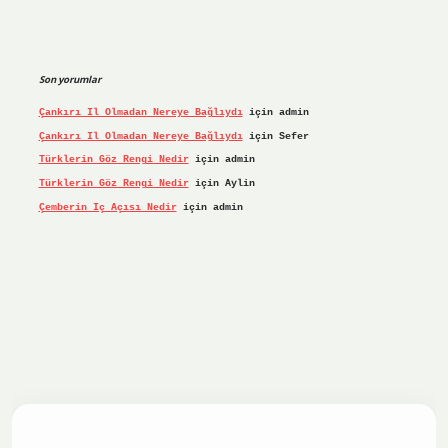
Son yorumlar
Çankırı Il Olmadan Nereye Bağlıydı
için
admin
Çankırı Il Olmadan Nereye Bağlıydı
için
Sefer
Türklerin Göz Rengi Nedir
için
admin
Türklerin Göz Rengi Nedir
için
Aylin
Çemberin Iç Açısı Nedir
için
admin
iş yap
ilbet.online
Betexper giriş adresi güncellendi
betex