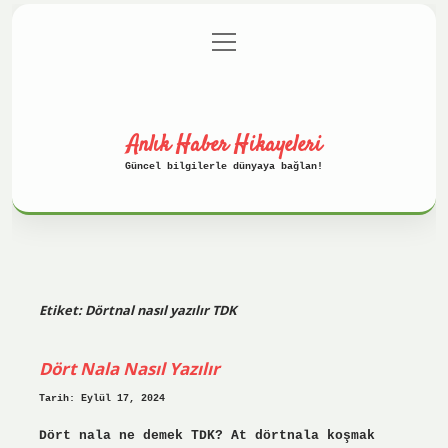
menüyü
Anasayfa
Gizlilik Politikası
aç
Yasal Uyarı
Hakkımızda
Anlık Haber Hikayeleri
Güncel bilgilerle dünyaya bağlan!
Etiket:
Dörtnal nasıl yazılır TDK
Dört Nala Nasıl Yazılır
Tarih: Eylül 17, 2024
Dört nala ne demek TDK? At dörtnala koşmak