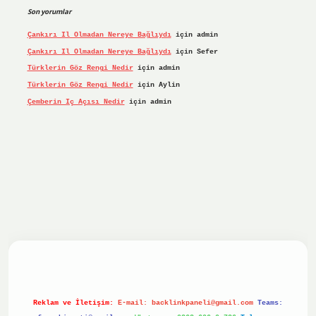
Son yorumlar
Çankırı Il Olmadan Nereye Bağlıydı
için
admin
Çankırı Il Olmadan Nereye Bağlıydı
için
Sefer
Türklerin Göz Rengi Nedir
için
admin
Türklerin Göz Rengi Nedir
için
Aylin
Çemberin Iç Açısı Nedir
için
admin
iriş yap
ilbet.online
Betexper giriş adresi güncellendi
bet
Reklam ve İletişim:
E-mail:
backlinkpaneli@gmail.com
Teams: