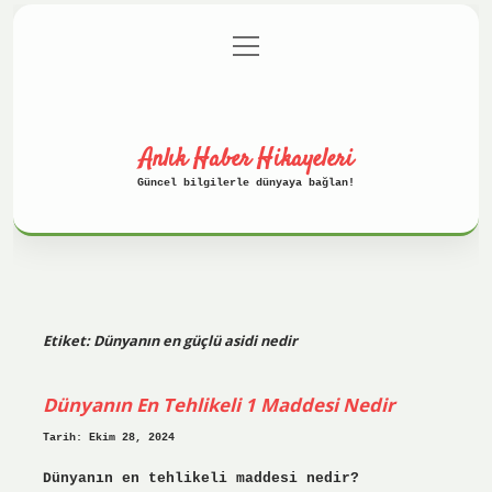
menüyü
Anasayfa
Gizlilik Politikası
aç
Yasal Uyarı
Hakkımızda
Anlık Haber Hikayeleri
Güncel bilgilerle dünyaya bağlan!
Etiket:
Dünyanın en güçlü asidi nedir
Dünyanın En Tehlikeli 1 Maddesi Nedir
Tarih: Ekim 28, 2024
Dünyanın en tehlikeli maddesi nedir?