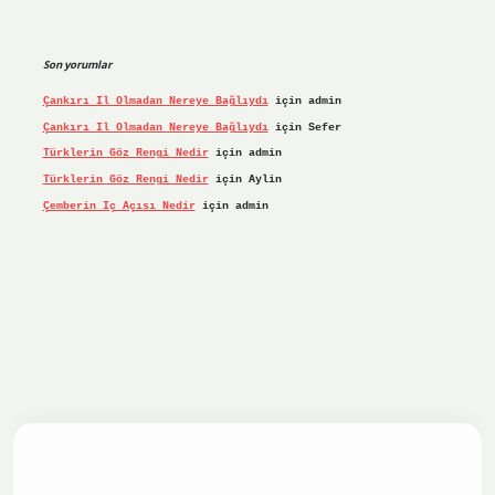
Son yorumlar
Çankırı Il Olmadan Nereye Bağlıydı
için
admin
Çankırı Il Olmadan Nereye Bağlıydı
için
Sefer
Türklerin Göz Rengi Nedir
için
admin
Türklerin Göz Rengi Nedir
için
Aylin
Çemberin Iç Açısı Nedir
için
admin
riş yap
ilbet.online
Betexper giriş adresi güncellendi
bete