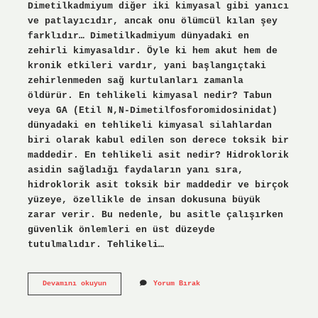
Dimetilkadmiyum diğer iki kimyasal gibi yanıcı
ve patlayıcıdır, ancak onu ölümcül kılan şey
farklıdır… Dimetilkadmiyum dünyadaki en
zehirli kimyasaldır. Öyle ki hem akut hem de
kronik etkileri vardır, yani başlangıçtaki
zehirlenmeden sağ kurtulanları zamanla
öldürür. En tehlikeli kimyasal nedir? Tabun
veya GA (Etil N,N-Dimetilfosforomidosinidat)
dünyadaki en tehlikeli kimyasal silahlardan
biri olarak kabul edilen son derece toksik bir
maddedir. En tehlikeli asit nedir? Hidroklorik
asidin sağladığı faydaların yanı sıra,
hidroklorik asit toksik bir maddedir ve birçok
yüzeye, özellikle de insan dokusuna büyük
zarar verir. Bu nedenle, bu asitle çalışırken
güvenlik önlemleri en üst düzeyde
tutulmalıdır. Tehlikeli…
Dünyanın
Devamını okuyun
Yorum Bırak
En
Tehlikeli
1