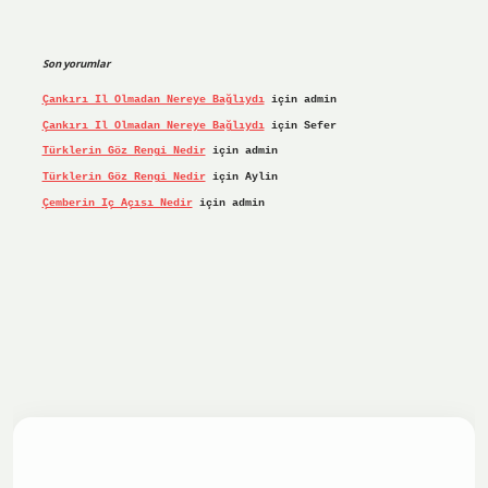
Son yorumlar
Çankırı Il Olmadan Nereye Bağlıydı
için
admin
Çankırı Il Olmadan Nereye Bağlıydı
için
Sefer
Türklerin Göz Rengi Nedir
için
admin
Türklerin Göz Rengi Nedir
için
Aylin
Çemberin Iç Açısı Nedir
için
admin
iş yap
ilbet.online
Betexper giriş adresi güncellendi
betex