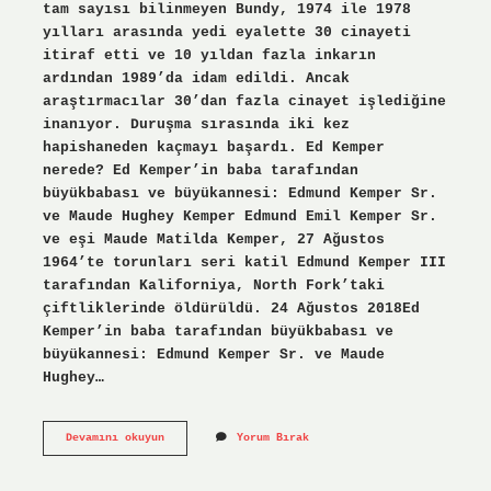
tam sayısı bilinmeyen Bundy, 1974 ile 1978
yılları arasında yedi eyalette 30 cinayeti
itiraf etti ve 10 yıldan fazla inkarın
ardından 1989’da idam edildi. Ancak
araştırmacılar 30’dan fazla cinayet işlediğine
inanıyor. Duruşma sırasında iki kez
hapishaneden kaçmayı başardı. Ed Kemper
nerede? Ed Kemper’in baba tarafından
büyükbabası ve büyükannesi: Edmund Kemper Sr.
ve Maude Hughey Kemper Edmund Emil Kemper Sr.
ve eşi Maude Matilda Kemper, 27 Ağustos
1964’te torunları seri katil Edmund Kemper III
tarafından Kaliforniya, North Fork’taki
çiftliklerinde öldürüldü. 24 Ağustos 2018Ed
Kemper’in baba tarafından büyükbabası ve
büyükannesi: Edmund Kemper Sr. ve Maude
Hughey…
Ed
Devamını okuyun
Yorum Bırak
Kemper
Kaç
Kişiyi