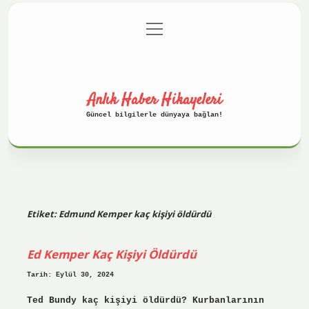
menüyü
Anasayfa
Gizlilik Politikası
aç
Yasal Uyarı
Hakkımızda
Anlık Haber Hikayeleri
Güncel bilgilerle dünyaya bağlan!
Etiket:
Edmund Kemper kaç kişiyi öldürdü
Ed Kemper Kaç Kişiyi Öldürdü
Tarih: Eylül 30, 2024
Ted Bundy kaç kişiyi öldürdü? Kurbanlarının