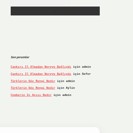
Son yorumlar
Çankırı Il Olmadan Nereye Bağlıydı
için
admin
Çankırı Il Olmadan Nereye Bağlıydı
için
Sefer
Türklerin Göz Rengi Nedir
için
admin
Türklerin Göz Rengi Nedir
için
Aylin
Çemberin Iç Açısı Nedir
için
admin