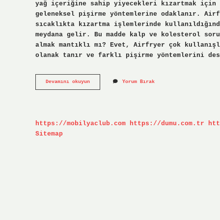
yağ içeriğine sahip yiyecekleri kızartmak için 
geleneksel pişirme yöntemlerine odaklanır. Air
sıcaklıkta kızartma işlemlerinde kullanıldığınd
meydana gelir. Bu madde kalp ve kolesterol soru
almak mantıklı mı? Evet, Airfryer çok kullanışl
olanak tanır ve farklı pişirme yöntemlerini des
Airfryer
Devamını okuyun
Yorum Bırak
Mı
Pişirici
Mi
https://mobilyaclub.com
https://dumu.com.tr
htt
Sitemap