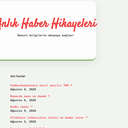
nlık Haber Hikayeleri
Güncel bilgilerle dünyaya bağlan!
Sidebar
betci
hiltonbet
ilbet giriş yap
ilbet.on
Son Yazılar
Cumhurbaşkanımız nasıl yazılır TDK ?
Ağustos 6, 2026
Kumarda mano ne demek ?
Ağustos 6, 2026
Avdet nedir ?
Ağustos 5, 2026
Alloblast tedavisinin etkisi ne kadar sürer ?
Ağustos 3, 2026