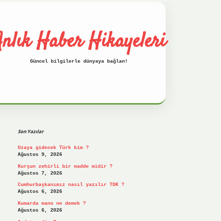
nlık Haber Hikayeleri
Güncel bilgilerle dünyaya bağlan!
Sidebar
betci
hiltonbet
ilbet giriş yap
ilbet.onl
Son Yazılar
Uzaya gidecek Türk kim ?
Ağustos 9, 2026
Kurşun zehirli bir madde midir ?
Ağustos 7, 2026
Cumhurbaşkanımız nasıl yazılır TDK ?
Ağustos 6, 2026
Kumarda mano ne demek ?
Ağustos 6, 2026