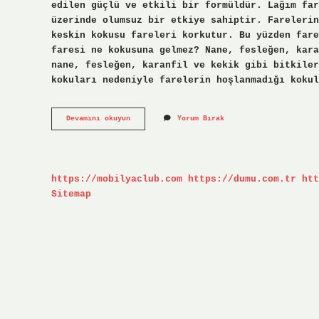
edilen güçlü ve etkili bir formüldür. Lağım far
üzerinde olumsuz bir etkiye sahiptir. Farelerin
keskin kokusu fareleri korkutur. Bu yüzden fare
faresi ne kokusuna gelmez? Nane, fesleğen, kara
nane, fesleğen, karanfil ve kekik gibi bitkiler
kokuları nedeniyle farelerin hoşlanmadığı koku
Lağım
Devamını okuyun
Yorum Bırak
Fareleri
Ne
Öldürür
https://mobilyaclub.com
https://dumu.com.tr
htt
Sitemap