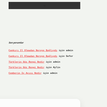
Son yorumlar
Çankırı Il Olmadan Nereye Bağlıydı
için
admin
Çankırı Il Olmadan Nereye Bağlıydı
için
Sefer
Türklerin Göz Rengi Nedir
için
admin
Türklerin Göz Rengi Nedir
için
Aylin
Çemberin Iç Açısı Nedir
için
admin