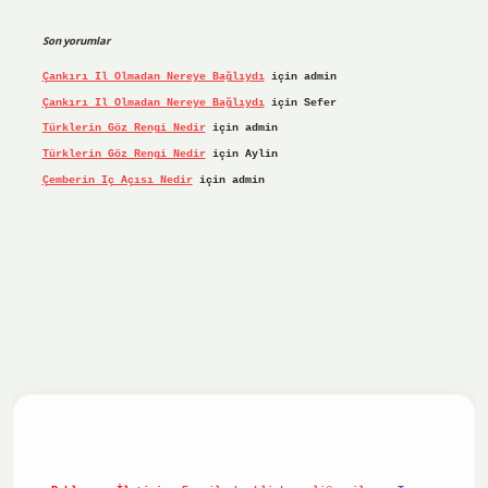
Son yorumlar
Çankırı Il Olmadan Nereye Bağlıydı
için
admin
Çankırı Il Olmadan Nereye Bağlıydı
için
Sefer
Türklerin Göz Rengi Nedir
için
admin
Türklerin Göz Rengi Nedir
için
Aylin
Çemberin Iç Açısı Nedir
için
admin
riş yap
ilbet.online
Betexper giriş adresi güncellendi
bete