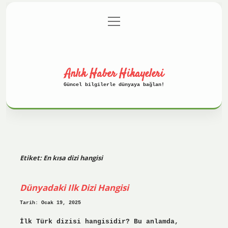
menüyü
Anasayfa
Gizlilik Politikası
aç
Yasal Uyarı
Hakkımızda
Anlık Haber Hikayeleri
Güncel bilgilerle dünyaya bağlan!
Etiket:
En kısa dizi hangisi
Dünyadaki Ilk Dizi Hangisi
Tarih: Ocak 19, 2025
İlk Türk dizisi hangisidir? Bu anlamda,