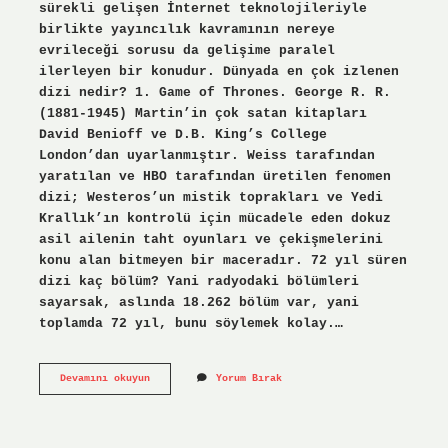
sürekli gelişen İnternet teknolojileriyle
birlikte yayıncılık kavramının nereye
evrileceği sorusu da gelişime paralel
ilerleyen bir konudur. Dünyada en çok izlenen
dizi nedir? 1. Game of Thrones. George R. R.
(1881-1945) Martin’in çok satan kitapları
David Benioff ve D.B. King’s College
London’dan uyarlanmıştır. Weiss tarafından
yaratılan ve HBO tarafından üretilen fenomen
dizi; Westeros’un mistik toprakları ve Yedi
Krallık’ın kontrolü için mücadele eden dokuz
asil ailenin taht oyunları ve çekişmelerini
konu alan bitmeyen bir maceradır. 72 yıl süren
dizi kaç bölüm? Yani radyodaki bölümleri
sayarsak, aslında 18.262 bölüm var, yani
toplamda 72 yıl, bunu söylemek kolay.…
Dünyadaki
Devamını okuyun
Yorum Bırak
Ilk
Dizi
Hangisi