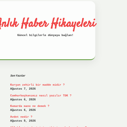
nlık Haber Hikayeleri
Güncel bilgilerle dünyaya bağlan!
Sidebar
betci
hiltonbet
ilbet giriş yap
ilbet.on
Son Yazılar
Kurşun zehirli bir madde midir ?
Ağustos 7, 2026
Cumhurbaşkanımız nasıl yazılır TDK ?
Ağustos 6, 2026
Kumarda mano ne demek ?
Ağustos 6, 2026
Avdet nedir ?
Ağustos 5, 2026