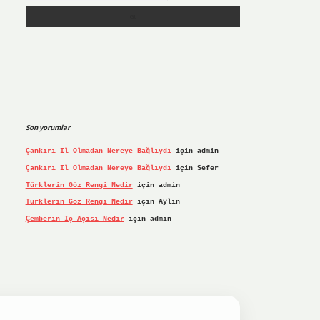
Son yorumlar
Çankırı Il Olmadan Nereye Bağlıydı
için
admin
Çankırı Il Olmadan Nereye Bağlıydı
için
Sefer
Türklerin Göz Rengi Nedir
için
admin
Türklerin Göz Rengi Nedir
için
Aylin
Çemberin Iç Açısı Nedir
için
admin